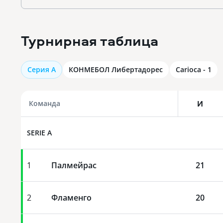
Турнирная таблица
Серия А
КОНМЕБОЛ Либертадорес
Carioca - 1
И
Команда
SERIE A
1
Палмейрас
21
2
Фламенго
20