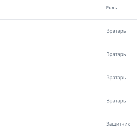
Роль
Вратарь
Вратарь
Вратарь
Вратарь
Защитник