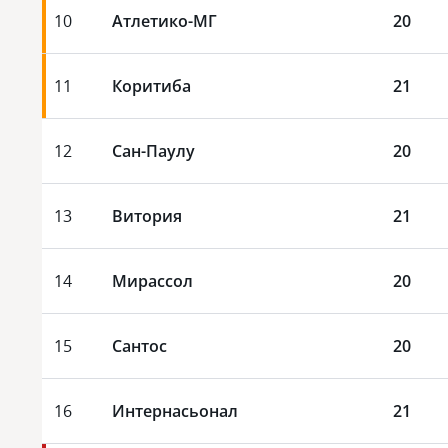
10
Атлетико-МГ
20
11
Коритиба
21
12
Сан-Паулу
20
13
Витория
21
14
Мирассол
20
15
Сантос
20
16
Интернасьонал
21