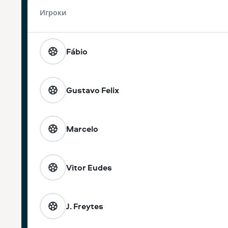
Игроки
Fábio
Gustavo Felix
Marcelo
Vitor Eudes
J. Freytes