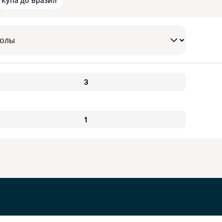
Купа до Бразил
3
1