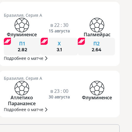
Бразилия, Серия А
в 22 : 30
15 августа
Флуминенсе
Палмейрас
П1
X
П2
2.82
3.1
2.64
Подробнее о матче
Бразилия, Серия А
в 23 : 00
30 августа
Атлетико
Флуминенсе
Паранаэнсе
Подробнее о матче