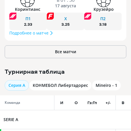
в 01 : 30
17 августа
Коринтианс
Крузейро
П1
X
П2
2.33
3.25
3.18
Подробнее о матче
Все матчи
Турнирная таблица
Серия А
КОНМЕБОЛ Либертадорес
Mineiro - 1
И
О
Гз:Гп
+/-
В
Команда
SERIE A