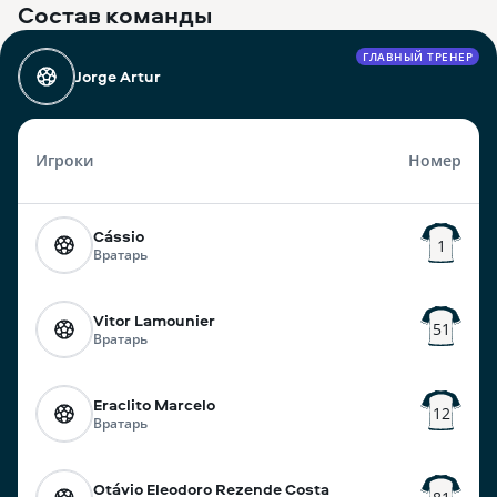
Состав команды
ГЛАВНЫЙ ТРЕНЕР
Jorge Artur
Игроки
Номер
Cássio
1
Вратарь
Vitor Lamounier
51
Вратарь
Eraclito Marcelo
12
Вратарь
Otávio Eleodoro Rezende Costa