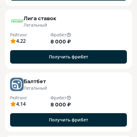
M
Лига ставок
Легальный
Рейтинг
Фрибет
4.22
8 000 ₽
О
Получить фрибет
o
Балтбет
Легальный
Рейтинг
Фрибет
4.14
8 000 ₽
Получить фрибет
7