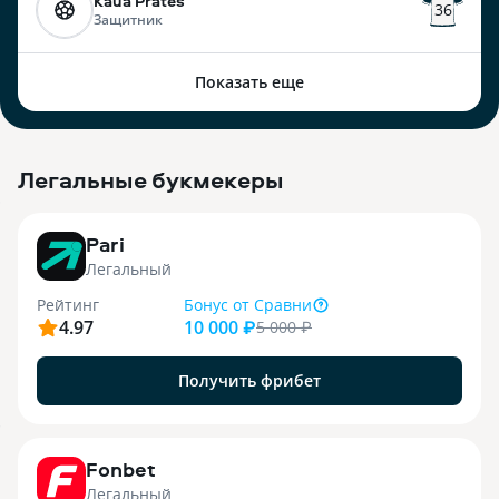
Kauã Prates
36
Защитник
Показать еще
Легальные букмекеры
3
Pari
Легальный
Рейтинг
Бонус
от Сравни
4.97
10 000 ₽
5 000
₽
Получить фрибет
9
Fonbet
Легальный