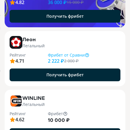
4.82
36 000 ₽
15 000
₽
Получить фрибет
О
j
Леон
Легальный
Рейтинг
Фрибет
от Сравни
4.71
2 222 ₽
2 000
₽
я
Получить фрибет
WINLINE
Легальный
Рейтинг
Фрибет
4.62
10 000 ₽