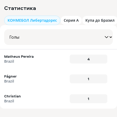
Статистика
КОНМЕБОЛ Либертадорес
Серия А
Купа до Бразил
Matheus Pereira
4
Brazil
Fágner
1
Brazil
Christian
1
Brazil