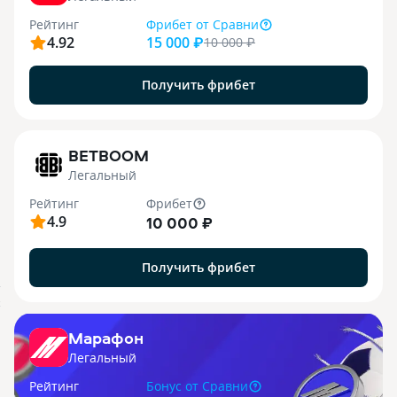
Рейтинг
Фрибет
от Сравни
4.92
15 000 ₽
10 000
₽
Получить фрибет
1
BETBOOM
Легальный
Рейтинг
Фрибет
4.9
10 000 ₽
Получить фрибет
.
X
Марафон
Легальный
Рейтинг
Бонус
от Сравни