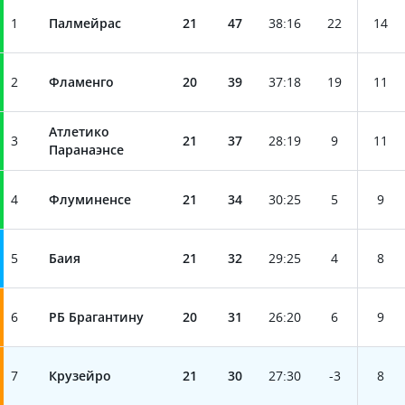
1
Палмейрас
21
47
38
:
16
22
14
2
Фламенго
20
39
37
:
18
19
11
Атлетико
3
21
37
28
:
19
9
11
Паранаэнсе
4
Флуминенсе
21
34
30
:
25
5
9
5
Баия
21
32
29
:
25
4
8
6
РБ Брагантину
20
31
26
:
20
6
9
7
Крузейро
21
30
27
:
30
-3
8