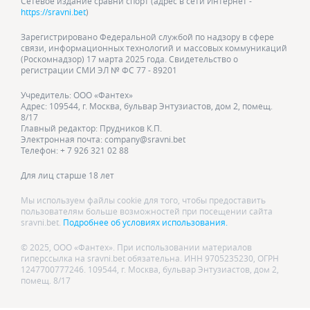
Сетевое издание сравни спорт (адрес в сети Интернет -
https://sravni.bet
)
Зарегистрировано Федеральной службой по надзору в сфере
связи, информационных технологий и массовых коммуникаций
(Роскомнадзор) 17 марта 2025 года. Свидетельство о
регистрации СМИ ЭЛ № ФС 77 - 89201
Учредитель: ООО «Фантех»
Адрес: 109544, г. Москва, бульвар Энтузиастов, дом 2, помещ.
8/17
Главный редактор: Прудников К.П.
Электронная почта: company@sravni.bet
Телефон: + 7 926 321 02 88
Для лиц старше 18 лет
Мы используем файлы cookie для того, чтобы предоставить
пользователям больше возможностей при посещении сайта
sravni.bet.
Подробнее об условиях использования.
© 2025, ООО «Фантех». При использовании материалов
гиперссылка на sravni.bet обязательна. ИНН 9705235230, ОГРН
1247700777246. 109544, г. Москва, бульвар Энтузиастов, дом 2,
помещ. 8/17