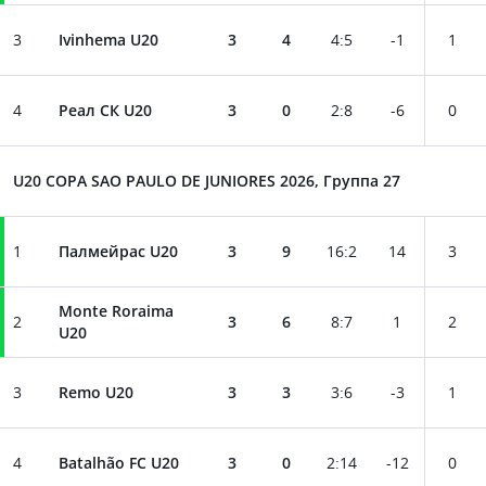
3
Ivinhema U20
3
4
4
:
5
-1
1
4
Реал СК U20
3
0
2
:
8
-6
0
U20 COPA SAO PAULO DE JUNIORES 2026, Группа 27
1
Палмейрас U20
3
9
16
:
2
14
3
Monte Roraima
2
3
6
8
:
7
1
2
U20
3
Remo U20
3
3
3
:
6
-3
1
4
Batalhão FC U20
3
0
2
:
14
-12
0