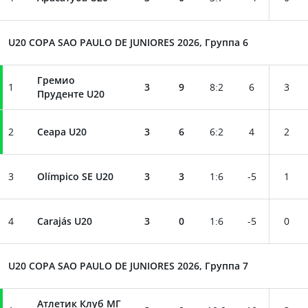
U20 COPA SAO PAULO DE JUNIORES 2026, Группа 6
Гремио
1
3
9
8
:
2
6
3
Пруденте U20
2
Сеара U20
3
6
6
:
2
4
2
3
Olímpico SE U20
3
3
1
:
6
-5
1
4
Carajás U20
3
0
1
:
6
-5
0
U20 COPA SAO PAULO DE JUNIORES 2026, Группа 7
Атлетик Клуб МГ