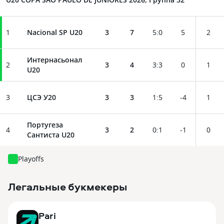
1
Nacional SP U20
3
7
5
:
0
5
2
Интернасьонал
2
3
4
3
:
3
0
1
U20
3
ЦСЭ У20
3
3
1
:
5
-4
1
Португеза
4
3
2
0
:
1
-1
0
Сантиста U20
Playoffs
Легальные букмекеры
3
Pari