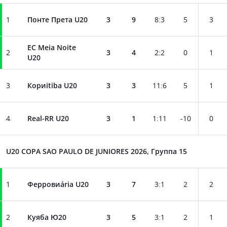
1
Понте Прета U20
3
9
8
:
3
5
3
EC Meia Noite
2
3
4
2
:
2
0
1
U20
3
Кориitiba U20
3
3
11
:
6
5
1
4
Real-RR U20
3
1
1
:
11
-10
0
U20 COPA SAO PAULO DE JUNIORES 2026, Группа 15
1
Ферровиária U20
3
7
3
:
1
2
2
2
Куяба Ю20
3
5
3
:
1
2
1