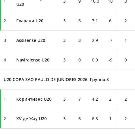
1
3
9
10
:
0
10
3
U20
2
Гварани U20
3
6
7
:
1
6
2
3
Assisense U20
3
3
2
:
9
-7
1
4
Naviraiense U20
3
0
0
:
9
-9
0
U20 COPA SAO PAULO DE JUNIORES 2026, Группа 8
1
Коринтианс U20
3
7
4
:
2
2
2
2
XV де Жау U20
3
6
6
:
5
1
2