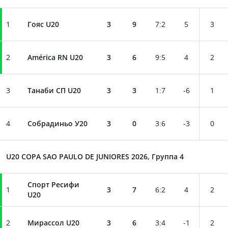
1
Гояс U20
3
9
7
:
2
5
3
2
América RN U20
3
6
9
:
5
4
2
3
Танаби СП U20
3
3
1
:
7
-6
1
4
Собрадиньо У20
3
0
3
:
6
-3
0
U20 COPA SAO PAULO DE JUNIORES 2026, Группа 4
Спорт Ресифи
1
3
7
6
:
2
4
2
U20
2
Мирассол U20
3
6
3
:
4
-1
2