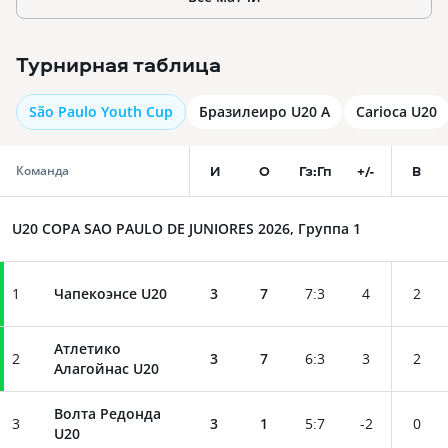
Турнирная таблица
São Paulo Youth Cup
Бразилеиро U20 A
Carioca U20
И
О
Гз:Гп
+/-
В
Команда
U20 COPA SAO PAULO DE JUNIORES 2026, Группа 1
1
Чапекоэнсе U20
3
7
7
:
3
4
2
Атлетико
2
3
7
6
:
3
3
2
Алагойнас U20
Волта Редонда
3
3
1
5
:
7
-2
0
U20