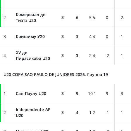
Комерсиал де
2
3
6
5
:
5
0
2
Тиэтэ U20
3
Кришиму У20
3
3
4
:
4
0
1
XV де
4
3
3
2
:
4
-2
1
Пирасикаба U20
U20 COPA SAO PAULO DE JUNIORES 2026, Группа 19
1
Сан-Паулу U20
3
9
10
:
1
9
3
Independente-AP
2
3
4
1
:
2
-1
1
U20