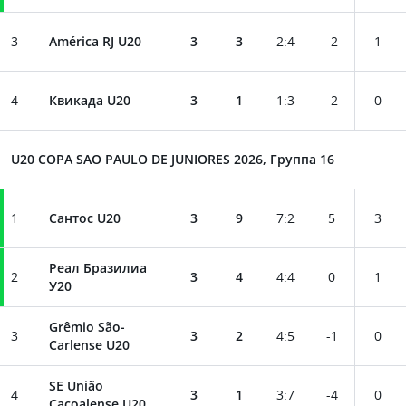
3
América RJ U20
3
3
2
:
4
-2
1
4
Квикада U20
3
1
1
:
3
-2
0
U20 COPA SAO PAULO DE JUNIORES 2026, Группа 16
1
Сантос U20
3
9
7
:
2
5
3
Реал Бразилиа
2
3
4
4
:
4
0
1
У20
Grêmio São-
3
3
2
4
:
5
-1
0
Carlense U20
SE União
4
3
1
3
:
7
-4
0
Cacoalense U20