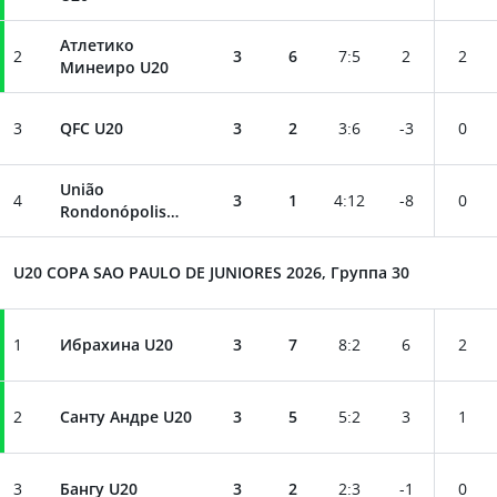
Атлетико
2
3
6
7
:
5
2
2
Минеиро U20
3
QFC U20
3
2
3
:
6
-3
0
União
4
3
1
4
:
12
-8
0
Rondonópolis
U20
U20 COPA SAO PAULO DE JUNIORES 2026, Группа 30
1
Ибрахина U20
3
7
8
:
2
6
2
2
Санту Андре U20
3
5
5
:
2
3
1
3
Бангу U20
3
2
2
:
3
-1
0