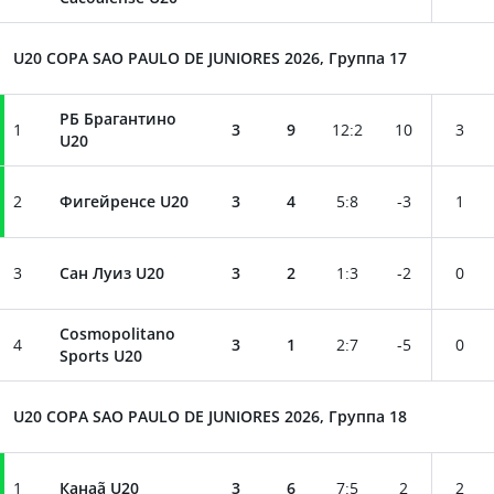
U20 COPA SAO PAULO DE JUNIORES 2026, Группа 17
РБ Брагантино
1
3
9
12
:
2
10
3
U20
2
Фигейренсе U20
3
4
5
:
8
-3
1
3
Сан Луиз U20
3
2
1
:
3
-2
0
Cosmopolitano
4
3
1
2
:
7
-5
0
Sports U20
U20 COPA SAO PAULO DE JUNIORES 2026, Группа 18
1
Канаã U20
3
6
7
:
5
2
2