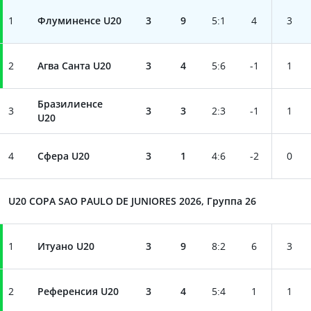
1
Флуминенсе U20
3
9
5
:
1
4
3
2
Агва Санта U20
3
4
5
:
6
-1
1
Бразилиенсе
3
3
3
2
:
3
-1
1
U20
4
Сфера U20
3
1
4
:
6
-2
0
U20 COPA SAO PAULO DE JUNIORES 2026, Группа 26
1
Итуано U20
3
9
8
:
2
6
3
2
Референсия U20
3
4
5
:
4
1
1