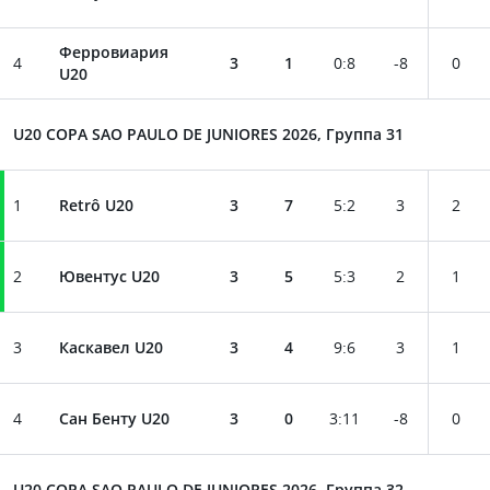
Ферровиария
4
3
1
0
:
8
-8
0
U20
U20 COPA SAO PAULO DE JUNIORES 2026, Группа 31
1
Retrô U20
3
7
5
:
2
3
2
2
Ювентус U20
3
5
5
:
3
2
1
3
Каскавел U20
3
4
9
:
6
3
1
4
Сан Бенту U20
3
0
3
:
11
-8
0
U20 COPA SAO PAULO DE JUNIORES 2026, Группа 32