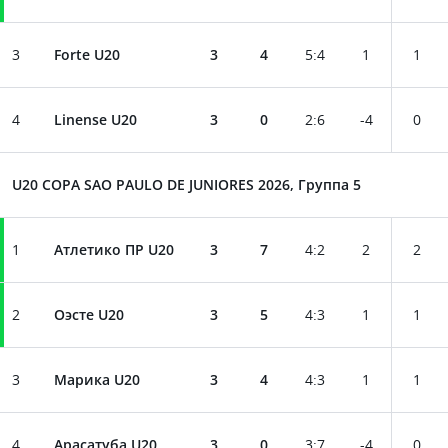
3
Forte U20
3
4
5
:
4
1
1
4
Linense U20
3
0
2
:
6
-4
0
U20 COPA SAO PAULO DE JUNIORES 2026, Группа 5
1
Атлетико ПР U20
3
7
4
:
2
2
2
2
Оэсте U20
3
5
4
:
3
1
1
3
Марика U20
3
4
4
:
3
1
1
4
Арасатуба U20
3
0
3
:
7
-4
0