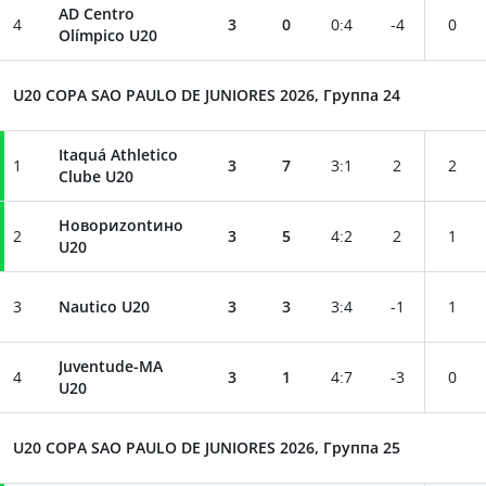
AD Centro
4
3
0
0
:
4
-4
0
Olímpico U20
U20 COPA SAO PAULO DE JUNIORES 2026, Группа 24
Itaquá Athletico
1
3
7
3
:
1
2
2
Clube U20
Новориzontино
2
3
5
4
:
2
2
1
U20
3
Nautico U20
3
3
3
:
4
-1
1
Juventude-MA
4
3
1
4
:
7
-3
0
U20
U20 COPA SAO PAULO DE JUNIORES 2026, Группа 25