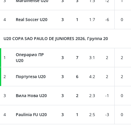
3
Maruinense U20
3
3
1
:
3
-2
1
4
Real Soccer U20
3
1
1
:
7
-6
0
U20 COPA SAO PAULO DE JUNIORES 2026, Группа 20
Операрио ПР
1
3
7
3
:
1
2
2
U20
2
Португеза U20
3
6
4
:
2
2
2
3
Вила Нова U20
3
2
2
:
3
-1
0
4
Paulinia FU U20
3
1
2
:
5
-3
0