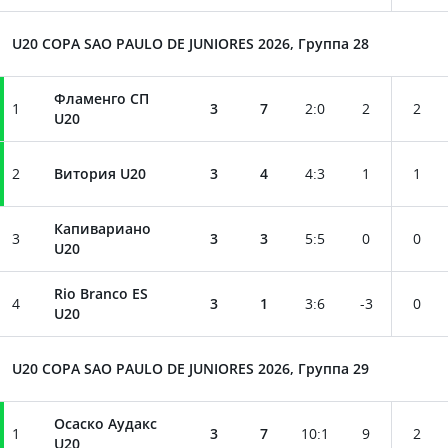
U20 COPA SAO PAULO DE JUNIORES 2026, Группа 28
Фламенго СП
1
3
7
2
:
0
2
2
U20
2
Витория U20
3
4
4
:
3
1
1
Капивариано
3
3
3
5
:
5
0
0
U20
Rio Branco ES
4
3
1
3
:
6
-3
0
U20
U20 COPA SAO PAULO DE JUNIORES 2026, Группа 29
Осаcко Аудакс
1
3
7
10
:
1
9
2
U20