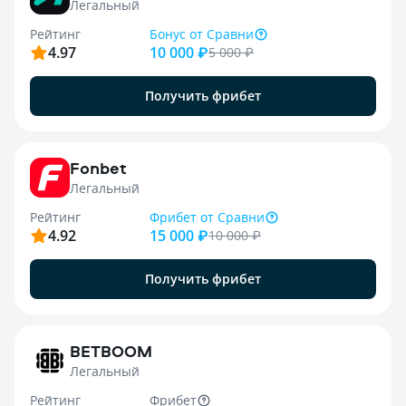
Легальный
Рейтинг
Бонус
от Сравни
4.97
10 000 ₽
5 000
₽
Получить фрибет
9
Fonbet
Легальный
Рейтинг
Фрибет
от Сравни
4.92
15 000 ₽
10 000
₽
Получить фрибет
1
BETBOOM
Легальный
Рейтинг
Фрибет