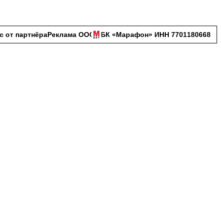
с от партнёра
Реклама ООО «БК «Марафон» ИНН 7701180668