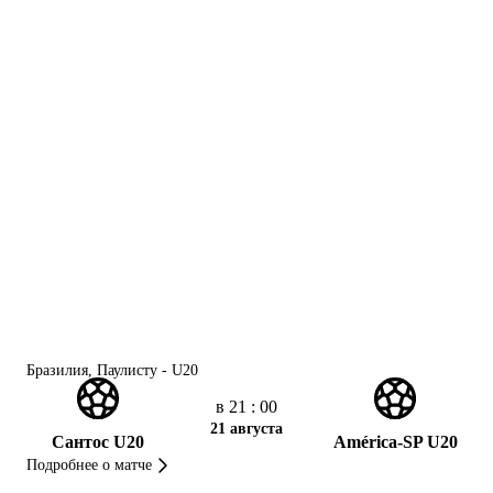
Бразилия, Паулисту - U20
в 21 : 00
21 августа
Сантос U20
América-SP U20
Подробнее о матче