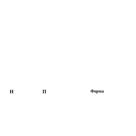
Н
П
Форма