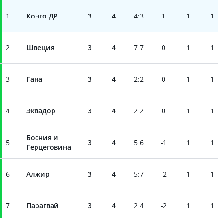
1
Конго ДР
3
4
4
:
3
1
1
1
2
Швеция
3
4
7
:
7
0
1
1
3
Гана
3
4
2
:
2
0
1
1
4
Эквадор
3
4
2
:
2
0
1
1
Босния и
5
3
4
5
:
6
-1
1
1
Герцеговина
6
Алжир
3
4
5
:
7
-2
1
1
7
Парагвай
3
4
2
:
4
-2
1
1