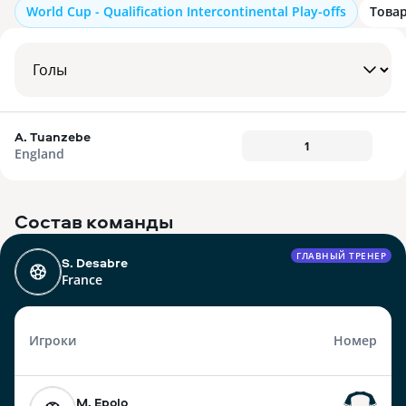
World Cup - Qualification Intercontinental Play-offs
Това
A. Tuanzebe
1
England
Состав команды
ГЛАВНЫЙ ТРЕНЕР
S. Desabre
France
Игроки
Номер
M. Epolo