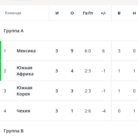
И
О
Гз:Гп
+/-
В
Н
Команда
Группа A
1
Мексика
3
9
6
:
0
6
3
0
Южная
2
3
4
2
:
3
-1
1
1
Африка
Южная
3
3
3
2
:
3
-1
1
0
Корея
4
Чехия
3
1
2
:
6
-4
0
1
Группа B