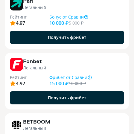
Pari
Легальный
Рейтинг
Бонус
от Сравни
4.97
10 000 ₽
5 000
₽
Получить фрибет
9
Fonbet
Легальный
Рейтинг
Фрибет
от Сравни
4.92
15 000 ₽
10 000
₽
Получить фрибет
1
BETBOOM
Легальный