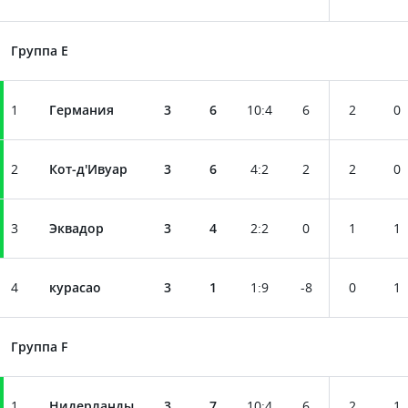
Группа E
1
Германия
3
6
10
:
4
6
2
0
2
Кот-д'Ивуар
3
6
4
:
2
2
2
0
3
Эквадор
3
4
2
:
2
0
1
1
4
курасао
3
1
1
:
9
-8
0
1
Группа F
1
Нидерланды
3
7
10
:
4
6
2
1