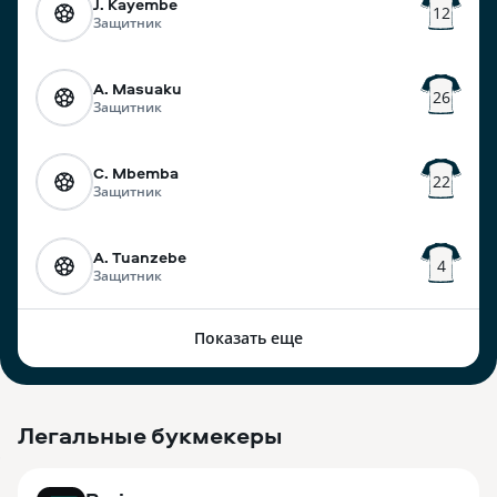
J. Kayembe
12
Защитник
A. Masuaku
26
Защитник
C. Mbemba
22
Защитник
A. Tuanzebe
4
Защитник
Показать еще
Легальные букмекеры
3