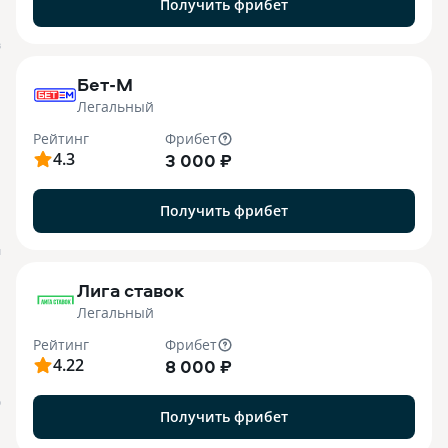
Получить фрибет
B
Бет-М
Легальный
Рейтинг
Фрибет
4.3
3 000 ₽
Получить фрибет
M
Лига ставок
Легальный
Рейтинг
Фрибет
4.22
8 000 ₽
О
Получить фрибет