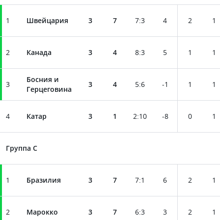
1
Швейцария
3
7
7
:
3
4
2
1
2
Канада
3
4
8
:
3
5
1
1
Босния и
3
3
4
5
:
6
-1
1
1
Герцеговина
4
Катар
3
1
2
:
10
-8
0
1
Группа C
1
Бразилия
3
7
7
:
1
6
2
1
2
Марокко
3
7
6
:
3
3
2
1