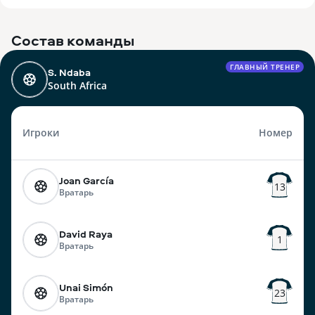
Состав команды
ГЛАВНЫЙ ТРЕНЕР
S. Ndaba
South Africa
Игроки
Номер
Joan García
13
Вратарь
David Raya
1
Вратарь
Unai Simón
23
Вратарь