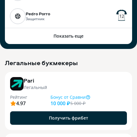
Pedro Porro
12
Защитник
Показать еще
Легальные букмекеры
3
Pari
Легальный
Рейтинг
Бонус
от Сравни
4.97
10 000 ₽
5 000
₽
Получить фрибет
9