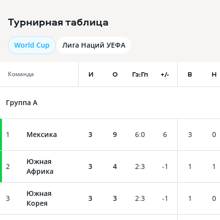
Турнирная таблица
World Cup
Лига Наций УЕФА
И
О
Гз:Гп
+/-
В
Н
Команда
Группа A
1
Мексика
3
9
6
:
0
6
3
0
Южная
2
3
4
2
:
3
-1
1
1
Африка
Южная
3
3
3
2
:
3
-1
1
0
Корея