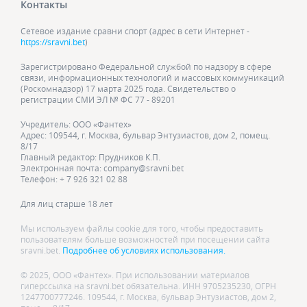
Контакты
Сетевое издание сравни спорт (адрес в сети Интернет -
https://sravni.bet
)
Зарегистрировано Федеральной службой по надзору в сфере
связи, информационных технологий и массовых коммуникаций
(Роскомнадзор) 17 марта 2025 года. Свидетельство о
регистрации СМИ ЭЛ № ФС 77 - 89201
Учредитель: ООО «Фантех»
Адрес: 109544, г. Москва, бульвар Энтузиастов, дом 2, помещ.
8/17
Главный редактор: Прудников К.П.
Электронная почта: company@sravni.bet
Телефон: + 7 926 321 02 88
Для лиц старше 18 лет
Мы используем файлы cookie для того, чтобы предоставить
пользователям больше возможностей при посещении сайта
sravni.bet.
Подробнее об условиях использования.
© 2025, ООО «Фантех». При использовании материалов
гиперссылка на sravni.bet обязательна. ИНН 9705235230, ОГРН
1247700777246. 109544, г. Москва, бульвар Энтузиастов, дом 2,