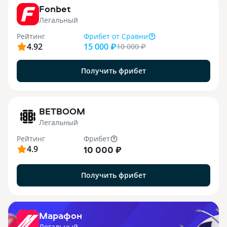
Fonbet
Легальный
Рейтинг
Фрибет
от Сравни
4.92
15 000 ₽
10 000
₽
Получить фрибет
1
BETBOOM
Легальный
Рейтинг
Фрибет
4.9
10 000 ₽
Получить фрибет
.
X
Марафон
Легальный