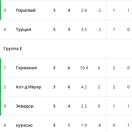
3
Парагвай
3
4
2
:
4
-2
1
1
4
Турция
3
3
3
:
5
-2
1
0
Группа E
1
Германия
3
6
10
:
4
6
2
0
2
Кот-д'Ивуар
3
6
4
:
2
2
2
0
3
Эквадор
3
4
2
:
2
0
1
1
4
курасао
3
1
1
:
9
-8
0
1