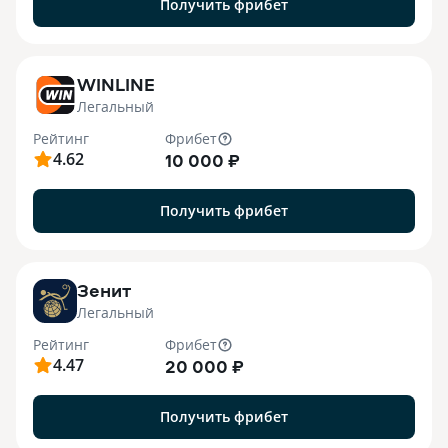
Получить фрибет
WINLINE
Легальный
Рейтинг
Фрибет
4.62
10 000 ₽
Получить фрибет
Зенит
Легальный
Рейтинг
Фрибет
4.47
20 000 ₽
Получить фрибет