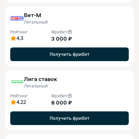
B
Бет-М
Легальный
Рейтинг
Фрибет
4.3
3 000 ₽
Получить фрибет
M
Лига ставок
Легальный
Рейтинг
Фрибет
4.22
8 000 ₽
О
Получить фрибет
o