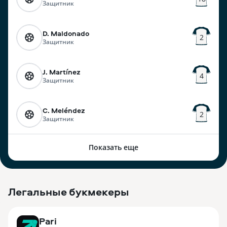
Защитник
D. Maldonado
2
Защитник
J. Martínez
4
Защитник
C. Meléndez
2
Защитник
Показать еще
Легальные букмекеры
3
Pari