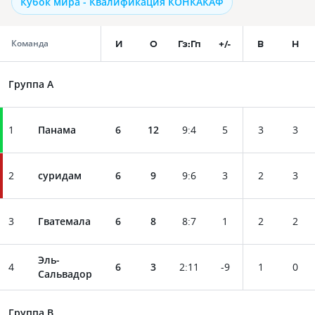
Кубок мира - Квалификация КОНКАКАФ
И
О
Гз:Гп
+/-
В
Н
Команда
Группа A
1
Панама
6
12
9
:
4
5
3
3
2
суридам
6
9
9
:
6
3
2
3
3
Гватемала
6
8
8
:
7
1
2
2
Эль-
4
6
3
2
:
11
-9
1
0
Сальвадор
Группа B