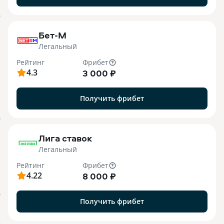
B
Бет-М
Легальный
Рейтинг
Фрибет
4.3
3 000 ₽
Получить фрибет
M
Лига ставок
Легальный
Рейтинг
Фрибет
4.22
8 000 ₽
О
Получить фрибет
o