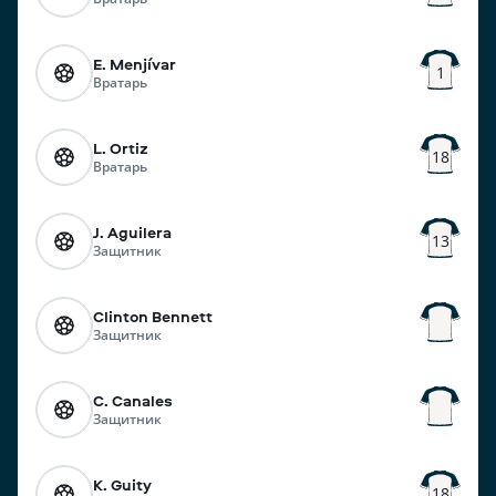
E. Menjívar
1
Вратарь
L. Ortiz
18
Вратарь
J. Aguilera
13
Защитник
Clinton Bennett
Защитник
C. Canales
Защитник
K. Guity
18