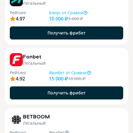
Легальный
Рейтинг
Бонус
от Сравни
4.97
10 000 ₽
5 000
₽
Получить фрибет
9
Fonbet
Легальный
Рейтинг
Фрибет
от Сравни
4.92
15 000 ₽
10 000
₽
Получить фрибет
1
BETBOOM
Легальный
Рейтинг
Фрибет