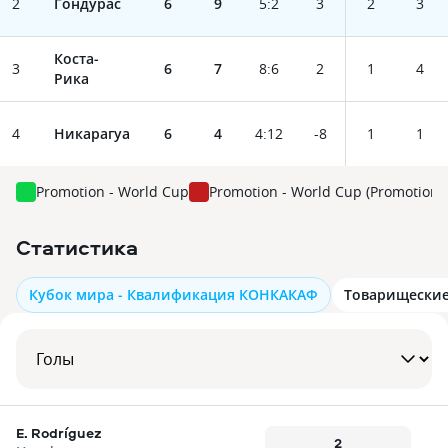
2
Гондурас
6
9
5
:
2
3
2
3
Коста-
3
6
7
8
:
6
2
1
4
Рика
4
Никарагуа
6
4
4
:
12
-8
1
1
Promotion - World Cup
Promotion - World Cup (Promotion: 
Статистика
Кубок мира - Квалификация КОНКАКАФ
Товарищески
E. Rodríguez
2