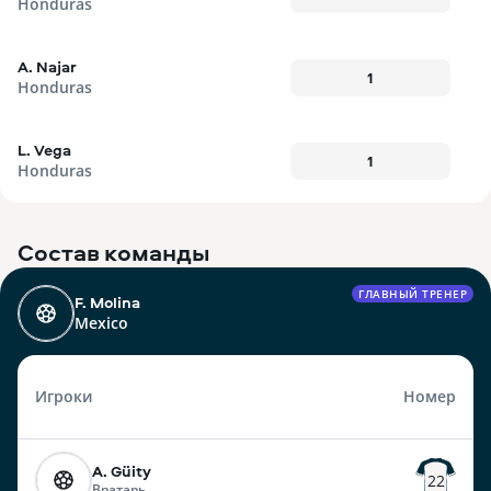
Honduras
A. Najar
1
Honduras
L. Vega
1
Honduras
Состав команды
ГЛАВНЫЙ ТРЕНЕР
F. Molina
Mexico
Игроки
Номер
A. Güity
22
Вратарь