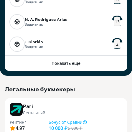
Защитник
N. A. Rodriguez Arias
13
Защитник
J. Sibrián
2
Защитник
Показать еще
Легальные букмекеры
3
Pari
Легальный
Рейтинг
Бонус
от Сравни
4.97
10 000 ₽
5 000
₽