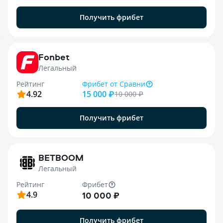
Получить фрибет
9
Fonbet
Легальный
Рейтинг
Фрибет
от Сравни
4.92
15 000 ₽
10 000
₽
Получить фрибет
1
BETBOOM
Легальный
Рейтинг
Фрибет
4.9
10 000 ₽
Получить фрибет