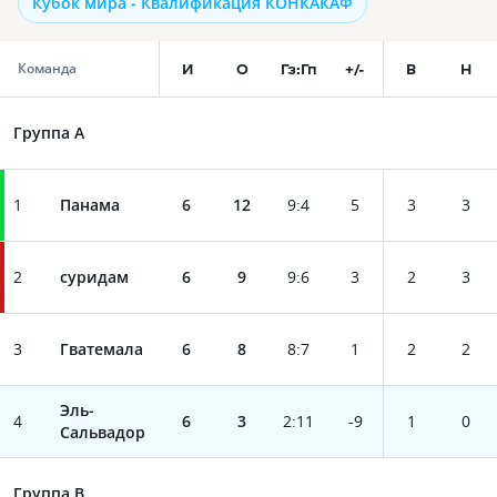
Кубок мира - Квалификация КОНКАКАФ
И
О
Гз:Гп
+/-
В
Н
Команда
Группа A
1
Панама
6
12
9
:
4
5
3
3
2
суридам
6
9
9
:
6
3
2
3
3
Гватемала
6
8
8
:
7
1
2
2
Эль-
4
6
3
2
:
11
-9
1
0
Сальвадор
Группа B