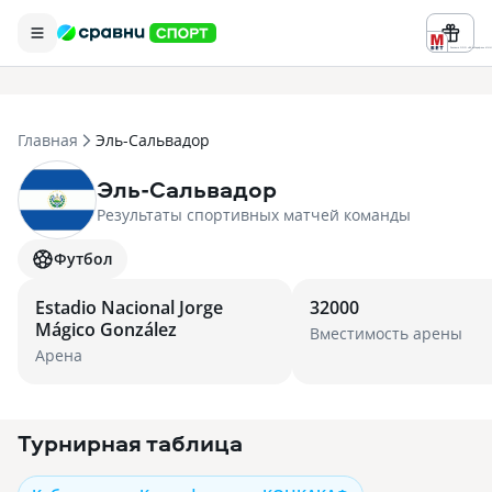
Реклама ООО «БК «Марафон» ИНН 
Главная
Эль-Сальвадор
Эль-Сальвадор
Результаты спортивных матчей команды
Футбол
Estadio Nacional Jorge
32000
Mágico González
Вместимость арены
Арена
Турнирная таблица