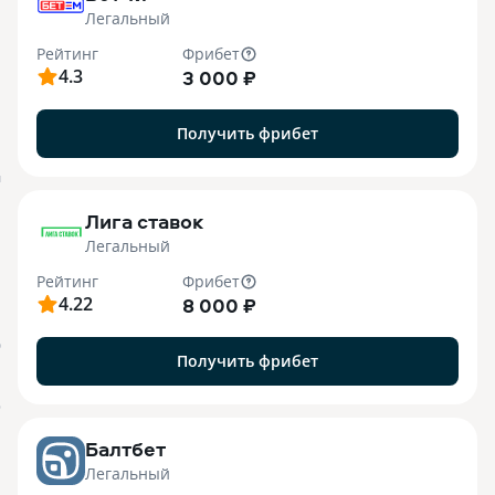
Легальный
Рейтинг
Фрибет
4.3
3 000 ₽
Получить фрибет
M
Лига ставок
Легальный
Рейтинг
Фрибет
4.22
8 000 ₽
О
Получить фрибет
o
Балтбет
Легальный