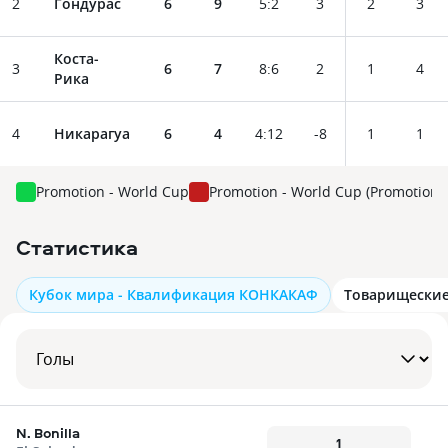
2
Гондурас
6
9
5
:
2
3
2
3
Коста-
3
6
7
8
:
6
2
1
4
Рика
4
Никарагуа
6
4
4
:
12
-8
1
1
Promotion - World Cup
Promotion - World Cup (Promotion: 
Статистика
Кубок мира - Квалификация КОНКАКАФ
Товарищески
N. Bonilla
1