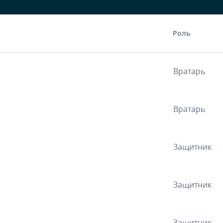
Роль
Вратарь
Вратарь
Защитник
Защитник
Защитник