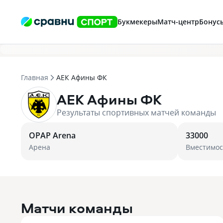
Букмекеры
Матч-центр
Бонус
Главная
АЕК Афины ФК
АЕК Афины ФК
Результаты спортивных матчей команды
OPAP Arena
33000
Арена
Вместимос
Матчи команды