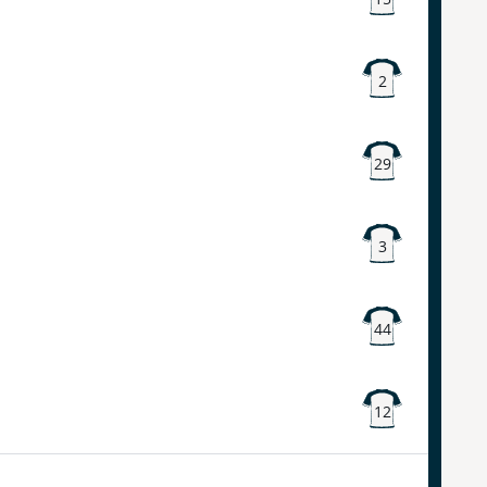
2
29
3
44
12