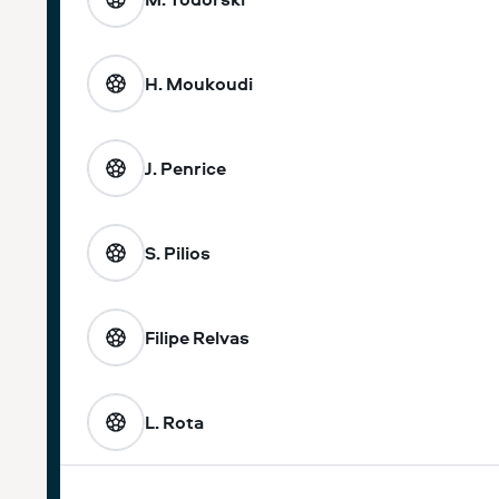
H. Moukoudi
J. Penrice
S. Pilios
Filipe Relvas
L. Rota