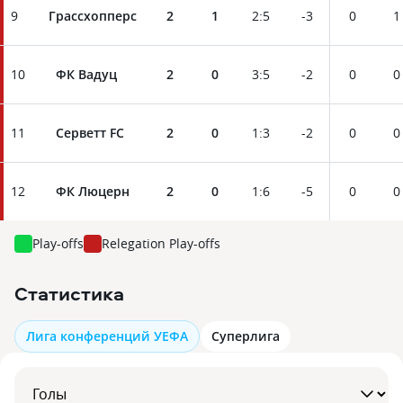
9
Грассхопперс
2
1
2
:
5
-3
0
1
10
ФК Вадуц
2
0
3
:
5
-2
0
0
11
Серветт FC
2
0
1
:
3
-2
0
0
12
ФК Люцерн
2
0
1
:
6
-5
0
0
Play-offs
Relegation Play-offs
Статистика
Лига конференций УЕФА
Суперлига