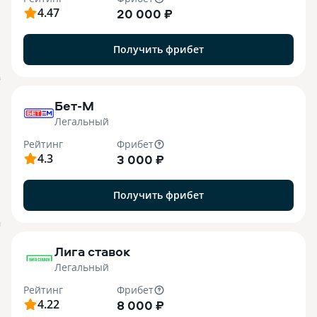
4.47
20 000 ₽
Получить фрибет
B
Бет-М
Легальный
Рейтинг
Фрибет
4.3
3 000 ₽
Получить фрибет
M
Лига ставок
Легальный
Рейтинг
Фрибет
4.22
8 000 ₽