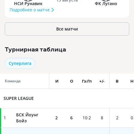
НСИ Рунавик
ФК Лугано
Подробнее о матче
Все матчи
Турнирная таблица
Суперлига
И
О
Гз:Гп
+/-
В
Н
Команда
SUPER LEAGUE
БСК Йоунг
1
2
6
10
:
2
8
2
0
Бойз