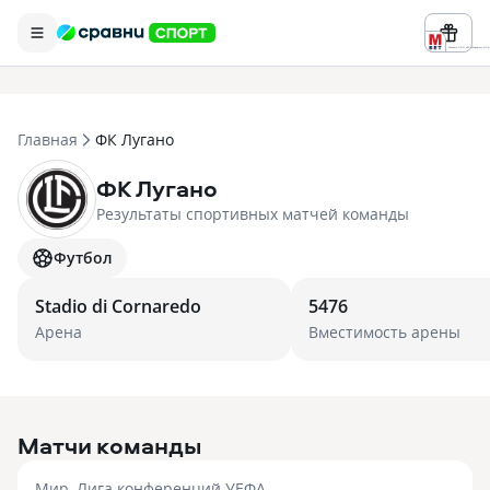
Реклама ООО «БК «Марафон» ИНН 
Главная
ФК Лугано
ФК Лугано
Результаты спортивных матчей команды
Футбол
Stadio di Cornaredo
5476
Арена
Вместимость арены
Матчи команды
Мир, Лига конференций УЕФА