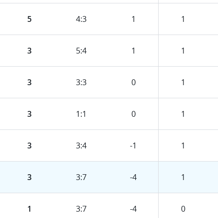
5
4
:
3
1
1
3
5
:
4
1
1
3
3
:
3
0
1
3
1
:
1
0
1
3
3
:
4
-1
1
3
3
:
7
-4
1
1
3
:
7
-4
0