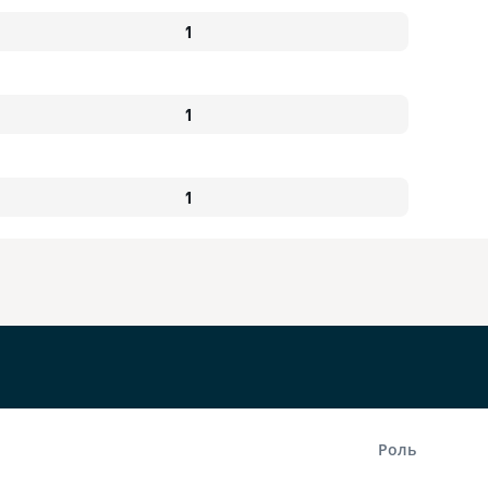
1
1
1
Роль