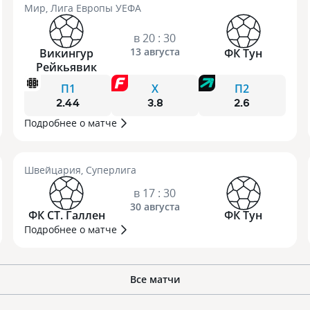
Мир, Лига Европы УЕФА
в 20 : 30
13 августа
Викингур
ФК Тун
Рейкьявик
П1
X
П2
2.44
3.8
2.6
Подробнее о матче
Швейцария, Суперлига
в 17 : 30
30 августа
ФК СТ. Галлен
ФК Тун
Подробнее о матче
Все матчи