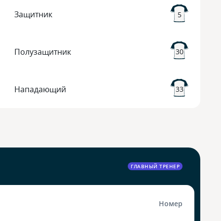
Защитник
5
Полузащитник
30
Нападающий
33
ГЛАВНЫЙ ТРЕНЕР
Номер