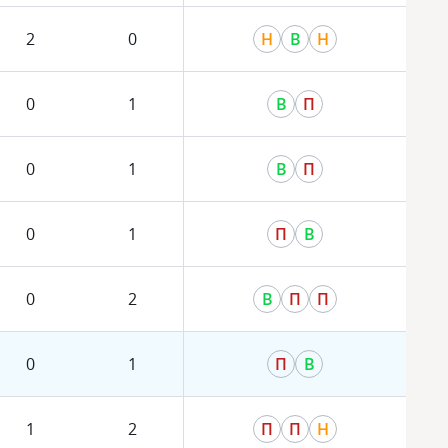
2
0
Н
В
Н
0
1
В
П
0
1
В
П
0
1
П
В
0
2
В
П
П
0
1
П
В
1
2
П
П
Н