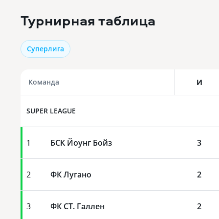
Турнирная таблица
Суперлига
И
Команда
SUPER LEAGUE
1
БСК Йоунг Бойз
3
2
ФК Лугано
2
3
ФК СТ. Галлен
2