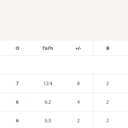
О
Гз:Гп
+/-
В
7
12
:
4
8
2
6
6
:
2
4
2
6
5
:
3
2
2