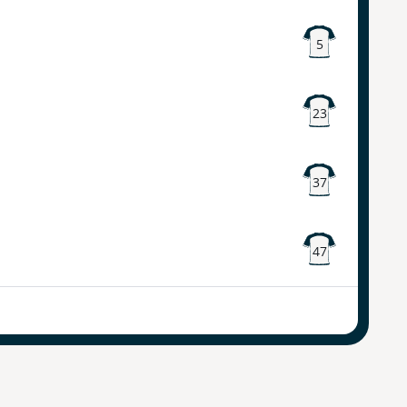
5
23
37
47