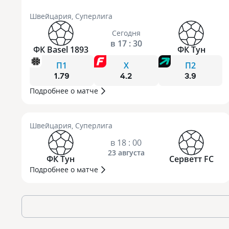
Швейцария, Суперлига
Сегодня
в 17 : 30
ФК Basel 1893
ФК Тун
П1
X
П2
1.79
4.2
3.9
Подробнее о матче
Швейцария, Суперлига
в 18 : 00
23 августа
ФК Тун
Серветт FC
Подробнее о матче