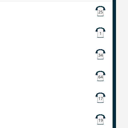
25
1
34
64
17
19