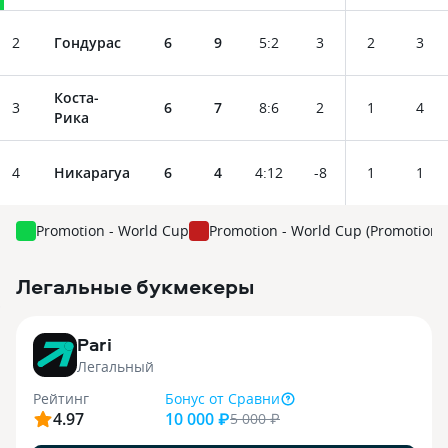
2
Гондурас
6
9
5
:
2
3
2
3
Коста-
3
6
7
8
:
6
2
1
4
Рика
4
Никарагуа
6
4
4
:
12
-8
1
1
Promotion - World Cup
Promotion - World Cup (Promotion: 
Легальные букмекеры
3
Pari
Легальный
Рейтинг
Бонус
от Сравни
4.97
10 000 ₽
5 000
₽