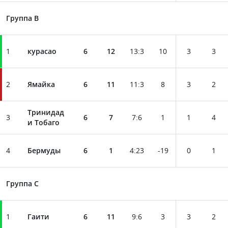
Группа B
1
курасао
6
12
13
:
3
10
3
3
2
Ямайка
6
11
11
:
3
8
3
2
Тринидад
3
6
7
7
:
6
1
1
4
и Тобаго
4
Бермуды
6
1
4
:
23
-19
0
1
Группа C
1
Гаити
6
11
9
:
6
3
3
2