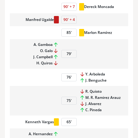
90
'
+
7
Dereck Moncada
Manfred Ugalde
90
'
+
4
85
'
Marlon Ramírez
A. Gamboa
O. Galo
79
'
J. Campbell
H. Quiros
Y. Arboleda
76
'
J. Benguche
R. Quioto
M. R. Ramirez Arauz
75
'
J. Alvarez
C. Pineda
Kenneth Vargas
65
'
A. Hernandez