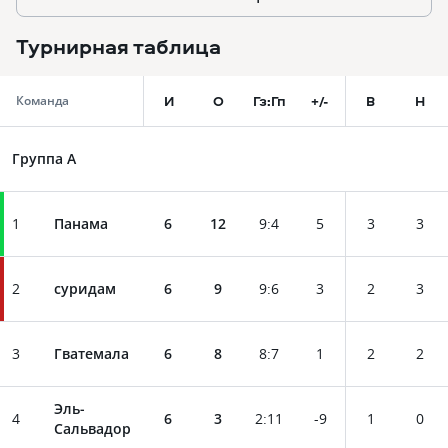
Турнирная таблица
И
О
Гз:Гп
+/-
В
Н
Команда
Группа A
1
Панама
6
12
9
:
4
5
3
3
2
суридам
6
9
9
:
6
3
2
3
3
Гватемала
6
8
8
:
7
1
2
2
Эль-
4
6
3
2
:
11
-9
1
0
Сальвадор