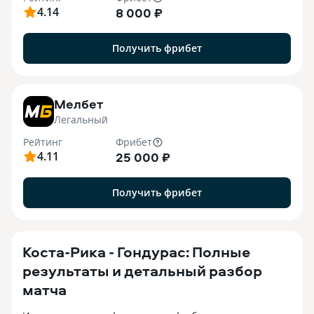
4.14
8 000 ₽
Получить фрибет
7
Мелбет
Легальный
Рейтинг
Фрибет
4.11
25 000 ₽
Получить фрибет
Коста-Рика - Гондурас: Полные
результаты и детальный разбор
матча