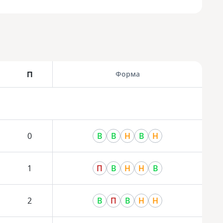
П
Форма
0
В
В
Н
В
Н
1
П
В
Н
Н
В
2
В
П
В
Н
Н