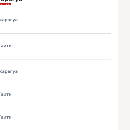
карагуа
Гаити
карагуа
Гаити
Гаити