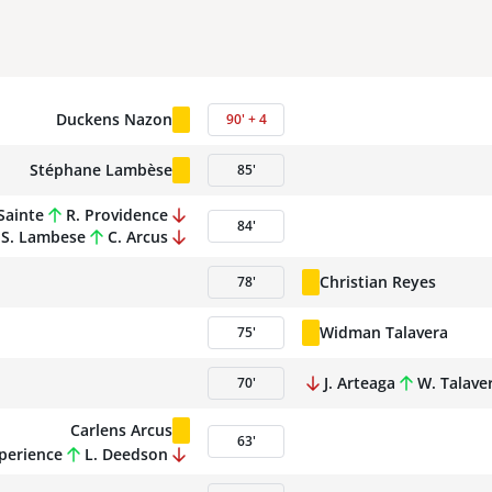
Duckens Nazon
90
'
+
4
Stéphane Lambèse
85
'
 Sainte
R. Providence
84
'
S. Lambese
C. Arcus
Christian Reyes
78
'
Widman Talavera
75
'
J. Arteaga
W. Talave
70
'
Carlens Arcus
63
'
perience
L. Deedson