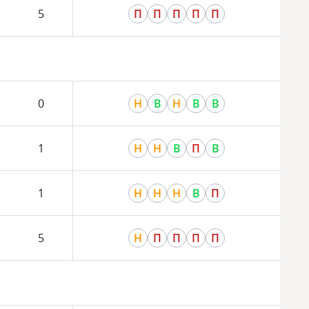
5
П
П
П
П
П
0
Н
В
Н
В
В
1
Н
Н
В
П
В
1
Н
Н
Н
В
П
5
Н
П
П
П
П