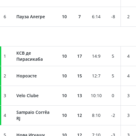
6
Пауза Алегре
10
7
6
:
14
-8
2
КСВ де
1
10
17
14
:
9
5
4
Пирасикаба
2
Нороэсте
10
15
12
:
7
5
4
3
Velo Clube
10
13
10
:
10
0
3
Sampaio Corrêa
4
10
12
8
:
10
-2
3
RJ
5
Нова Игуащу
10
12
7
:
10
-3
3