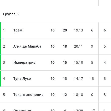
Группа 5
1
Трем
10
20
19
:
13
6
6
2
Агия де Мараба
10
18
20
:
11
9
5
3
Императрис
10
15
15
:
10
5
4
4
Туна Лусо
10
13
14
:
17
-3
3
5
Токантинополис
10
12
18
:
18
0
3
6
Ораторио
10
4
12
:
29
-17
1