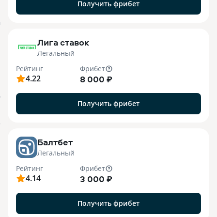
Получить фрибет
M
Лига ставок
Легальный
Рейтинг
Фрибет
4.22
8 000 ₽
О
Получить фрибет
o
Балтбет
Легальный
Рейтинг
Фрибет
4.14
3 000 ₽
Получить фрибет