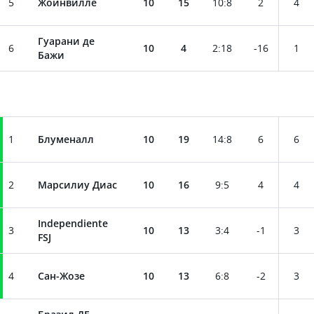
5
Жоинвилле
10
15
10
:
8
2
4
Гуарани де
6
10
4
2
:
18
-16
1
Бажи
1
Блуменалл
10
19
14
:
8
6
6
2
Марсилиу Диас
10
16
9
:
5
4
4
Independiente
3
10
13
3
:
4
-1
3
FSJ
4
Сан-Жозе
10
13
6
:
8
-2
3