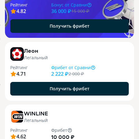
Рейтинг
Бонус
от Сравни
4.82
36 000 ₽
15 000
₽
Получить фрибет
О
j
Леон
Легальный
Рейтинг
Фрибет
от Сравни
4.71
2 222 ₽
2 000
₽
я
Получить фрибет
WINLINE
Легальный
Рейтинг
Фрибет
4.62
10 000 ₽