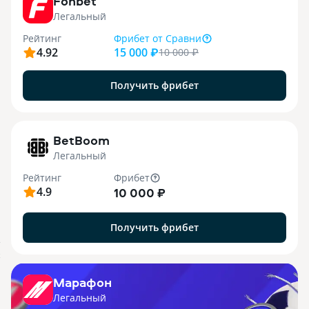
Fonbet
Легальный
Рейтинг
Фрибет
от Сравни
4.92
15 000 ₽
10 000
₽
Получить фрибет
1
BetBoom
Легальный
Рейтинг
Фрибет
4.9
10 000 ₽
Получить фрибет
.
X
Марафон
Легальный