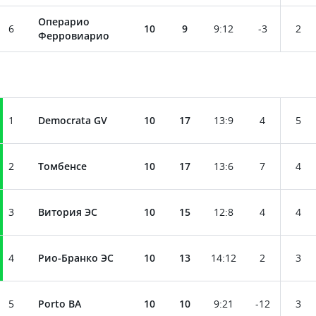
Операрио
6
10
9
9
:
12
-3
2
Ферровиарио
1
Democrata GV
10
17
13
:
9
4
5
2
Томбенсе
10
17
13
:
6
7
4
3
Витория ЭС
10
15
12
:
8
4
4
4
Рио-Бранко ЭС
10
13
14
:
12
2
3
5
Porto BA
10
10
9
:
21
-12
3