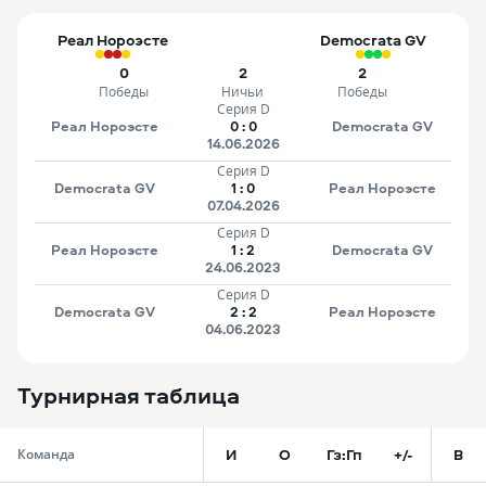
Реал Нороэсте
Democrata GV
0
2
2
Победы
Ничьи
Победы
Серия D
Реал Нороэсте
0
:
0
Democrata GV
14.06.2026
Серия D
Democrata GV
1
:
0
Реал Нороэсте
07.04.2026
Серия D
Реал Нороэсте
1
:
2
Democrata GV
24.06.2023
Серия D
Democrata GV
2
:
2
Реал Нороэсте
04.06.2023
Турнирная таблица
И
О
Гз:Гп
+/-
В
Команда