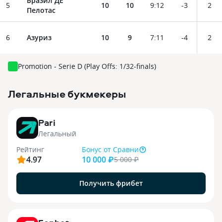
Бразил ДЕ
5
10
10
9
:
12
-3
2
Пелотас
6
Азуриз
10
9
7
:
11
-4
2
Promotion - Serie D (Play Offs: 1/32-finals)
Легальные букмекеры
3
Pari
Легальный
Рейтинг
Бонус
от Сравни
4.97
10 000 ₽
5 000
₽
Получить фрибет
9