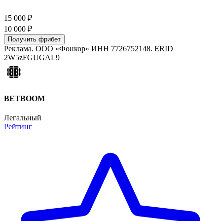
15 000 ₽
10 000
₽
Получить фрибет
Реклама.
ООО «Фонкор»
ИНН
7726752148
. ERID
2W5zFGUGAL9
BETBOOM
Легальный
Рейтинг