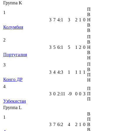
Группа K
П
1
В
3
7
4
:
1
3
2
1
0
Н
В
Колумбия
В
П
2
В
3
5
6
:
1
5
1
2
0
Н
В
Португалия
Н
П
3
В
3
4
4
:
3
1
1
1
1
П
Конго ДР
Н
4
П
3
0
2
:
11
-9
0
0
3
П
П
Узбекистан
Группа L
В
1
П
3
7
6
:
2
4
2
1
0
В
В