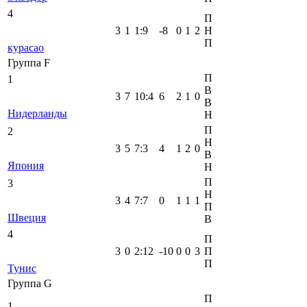
4
П
3
1
1
:
9
-8
0
1
2
Н
П
курасао
Группа F
П
1
В
3
7
10
:
4
6
2
1
0
В
Нидерланды
Н
П
2
Н
3
5
7
:
3
4
1
2
0
В
Япония
Н
П
3
Н
3
4
7
:
7
0
1
1
1
П
Швеция
В
4
П
3
0
2
:
12
-10
0
0
3
П
П
Тунис
Группа G
П
1