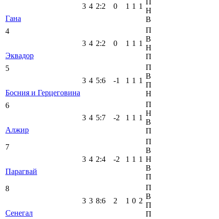
П
3
4
2
:
2
0
1
1
1
Н
Гана
В
П
4
В
3
4
2
:
2
0
1
1
1
Н
Эквадор
П
П
5
В
3
4
5
:
6
-1
1
1
1
П
Босния и Герцеговина
Н
П
6
Н
3
4
5
:
7
-2
1
1
1
В
Алжир
П
П
7
В
3
4
2
:
4
-2
1
1
1
Н
В
Парагвай
П
П
8
В
3
3
8
:
6
2
1
0
2
П
Сенегал
П