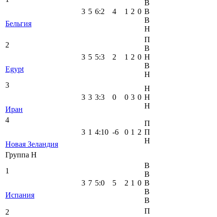
В
3
5
6
:
2
4
1
2
0
В
В
Бельгия
Н
П
2
В
3
5
5
:
3
2
1
2
0
Н
В
Egypt
Н
3
Н
3
3
3
:
3
0
0
3
0
Н
Н
Иран
4
П
3
1
4
:
10
-6
0
1
2
П
Н
Новая Зеландия
Группа H
В
1
В
3
7
5
:
0
5
2
1
0
В
В
Испания
В
П
2