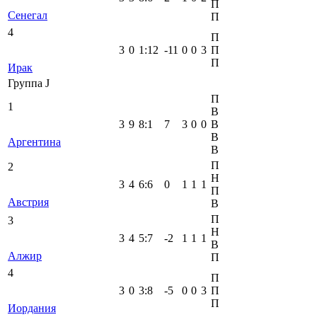
П
Сенегал
П
4
П
3
0
1
:
12
-11
0
0
3
П
П
Ирак
Группа J
П
1
В
3
9
8
:
1
7
3
0
0
В
В
Аргентина
В
П
2
Н
3
4
6
:
6
0
1
1
1
П
Австрия
В
П
3
Н
3
4
5
:
7
-2
1
1
1
В
Алжир
П
4
П
3
0
3
:
8
-5
0
0
3
П
П
Иордания