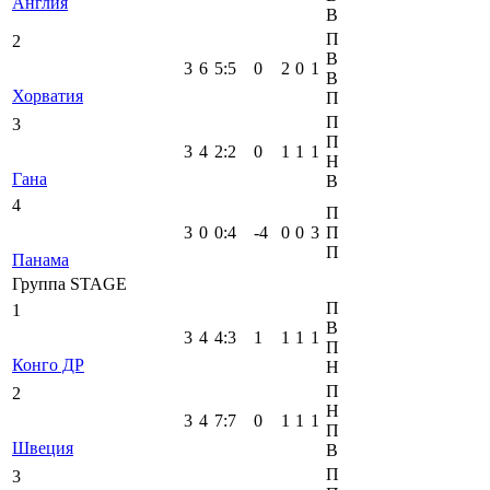
Англия
В
П
2
В
3
6
5
:
5
0
2
0
1
В
Хорватия
П
П
3
П
3
4
2
:
2
0
1
1
1
Н
Гана
В
4
П
3
0
0
:
4
-4
0
0
3
П
П
Панама
Группа STAGE
П
1
В
3
4
4
:
3
1
1
1
1
П
Конго ДР
Н
П
2
Н
3
4
7
:
7
0
1
1
1
П
Швеция
В
П
3