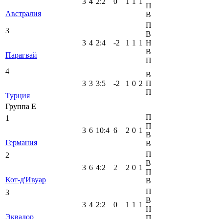
3
4
2
:
2
0
1
1
1
П
Австралия
В
П
3
В
3
4
2
:
4
-2
1
1
1
Н
В
Парагвай
П
4
В
3
3
3
:
5
-2
1
0
2
П
П
Турция
Группа E
П
1
П
3
6
10
:
4
6
2
0
1
В
Германия
В
П
2
В
3
6
4
:
2
2
2
0
1
П
Кот-д'Ивуар
В
П
3
В
3
4
2
:
2
0
1
1
1
Н
Эквадор
П