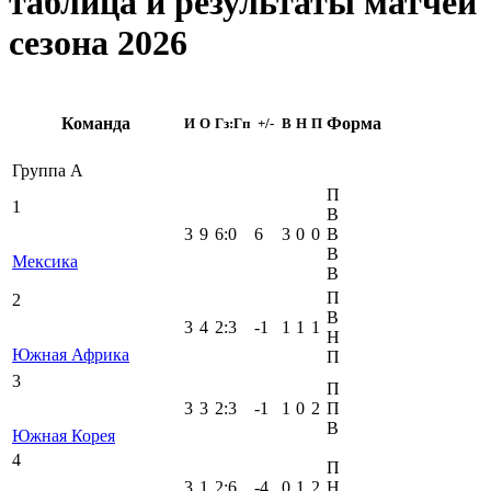
таблица и результаты матчей
сезона 2026
Команда
Форма
И
О
Гз:Гп
+/-
В
Н
П
Группа A
П
1
В
3
9
6
:
0
6
3
0
0
В
В
Мексика
В
П
2
В
3
4
2
:
3
-1
1
1
1
Н
Южная Африка
П
3
П
3
3
2
:
3
-1
1
0
2
П
В
Южная Корея
4
П
3
1
2
:
6
-4
0
1
2
Н