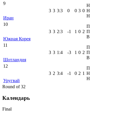
9
Н
3
3
3
:
3
0
0
3
0
Н
Н
Иран
10
П
3
3
2
:
3
-1
1
0
2
П
В
Южная Корея
11
П
3
3
1
:
4
-3
1
0
2
П
В
Шотландия
12
П
3
2
3
:
4
-1
0
2
1
Н
Н
Уругвай
Round of 32
Календарь
Final