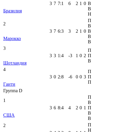
3
7
7
:
1
6
2
1
0
В
В
Бразилия
Н
П
2
В
3
7
6
:
3
3
2
1
0
В
В
Марокко
В
3
П
3
3
1
:
4
-3
1
0
2
П
В
Шотландия
4
П
3
0
2
:
8
-6
0
0
3
П
П
Гаити
Группа D
П
1
В
3
6
8
:
4
4
2
0
1
П
В
США
В
П
2
Н