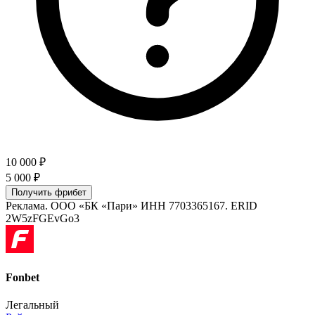
10 000 ₽
5 000
₽
Получить фрибет
Реклама.
ООО «БК «Пари»
ИНН
7703365167
. ERID
2W5zFGEvGo3
Fonbet
Легальный