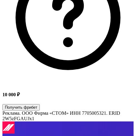
10 000 ₽
Получить фрибет
Реклама.
ООО Фирма «СТОМ»
ИНН
7705005321
. ERID
2W5zFGAUJx1