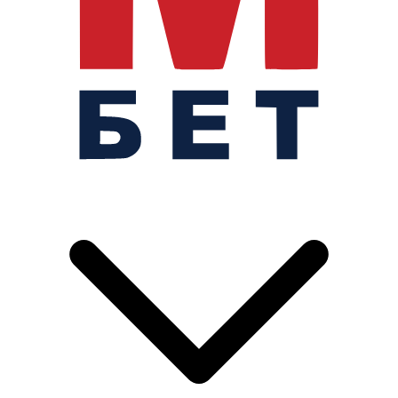
Аргентина
Окончен
1
:
0
3rd Place Final