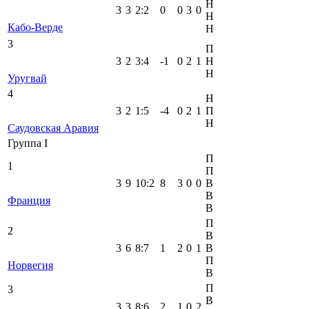
Н
3
3
2
:
2
0
0
3
0
Н
Кабо-Верде
Н
3
П
3
2
3
:
4
-1
0
2
1
Н
Н
Уругвай
4
Н
3
2
1
:
5
-4
0
2
1
П
Н
Саудовская Аравия
Группа I
П
1
П
3
9
10
:
2
8
3
0
0
В
В
Франция
В
П
2
В
3
6
8
:
7
1
2
0
1
В
П
Норвегия
В
П
3
В
3
3
8
:
6
2
1
0
2