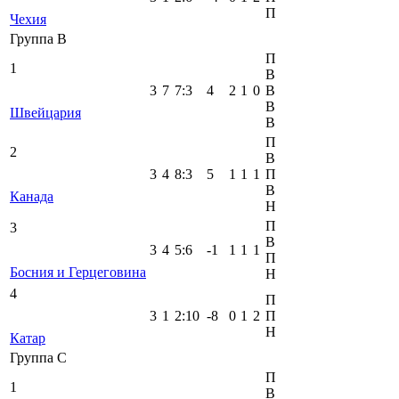
П
Чехия
Группа B
П
1
В
3
7
7
:
3
4
2
1
0
В
В
Швейцария
В
П
2
В
3
4
8
:
3
5
1
1
1
П
В
Канада
Н
П
3
В
3
4
5
:
6
-1
1
1
1
П
Босния и Герцеговина
Н
4
П
3
1
2
:
10
-8
0
1
2
П
Н
Катар
Группа C
П
1
В