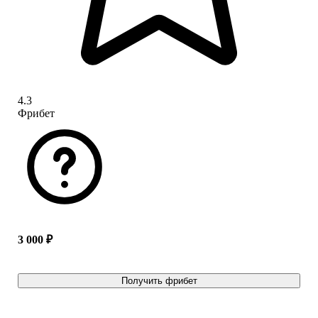
4.3
Фрибет
3 000 ₽
Получить фрибет