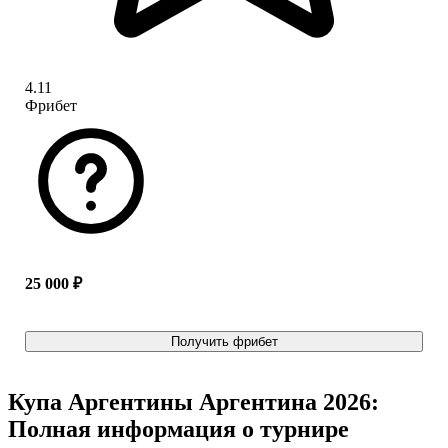
4.11
Фрибет
25 000 ₽
Получить фрибет
Купа Аргентины Аргентина 2026:
Полная информация о турнире