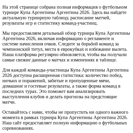
На этой странице собрана полная информация о футбольном
турнире Купа Аргентины Аргентина 2026. Здесь вы найдете
актуальную турнирную таблицу, расписание матчей,
результаты игр и статистику команд-участниц.
Мы предоставляем детальный обзор турнира Купа Аргентины
Аргентина 2026, включая информацию о регламенте и
системе начисления очков. Следите за борьбой команд за
чемпионский титул, места в еврокубках и избежание вылета.
Наша платформа регулярно обновляется, чтобы вы получали
самые свежие данные о матчах и изменениях в таблице.
Для каждой команды-участницы Купа Аргентины Аргентина
2026 доступна расширенная статистика: количество побед,
ничьих и поражений, забитые и пропущенные мячи,
домашние и гостевые результаты, а также форма команд в
последних турах. Это поможет вам анализировать
выступления клубов и делать прогнозы на предстоящие
матчи.
Оставайтесь с нами, чтобы не пропустить ни одного важного
момента в рамках турнира Купа Аргентины Аргентина 2026.
Наш сайт предоставляет полную информацию о футбольных
соревнованиях.