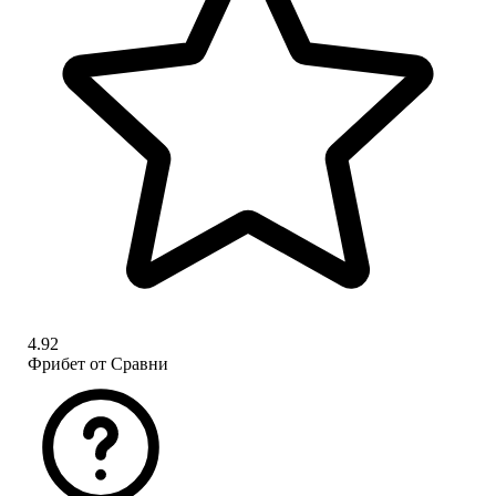
4.92
Фрибет
от Сравни