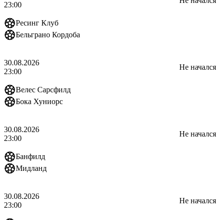
Не начался
23:00
Ресинг Клуб
Бельграно Кордоба
30.08.2026
Не начался
23:00
Велес Сарсфилд
Бока Хуниорс
30.08.2026
Не начался
23:00
Банфилд
Мидланд
30.08.2026
Не начался
23:00