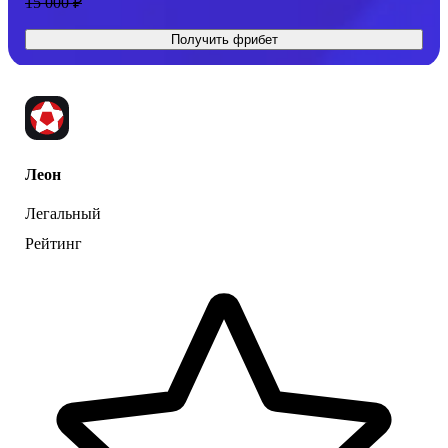
15 000
₽
Получить фрибет
Леон
Легальный
Рейтинг