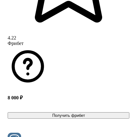
4.22
Фрибет
8 000 ₽
Получить фрибет