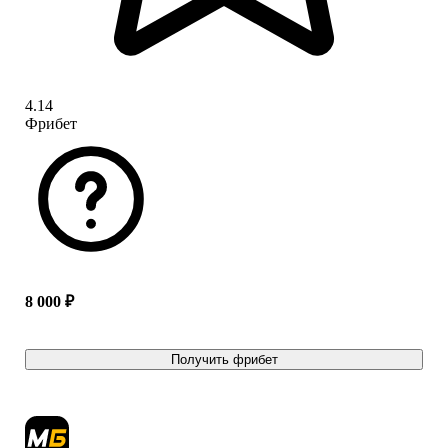
4.14
Фрибет
8 000 ₽
Получить фрибет