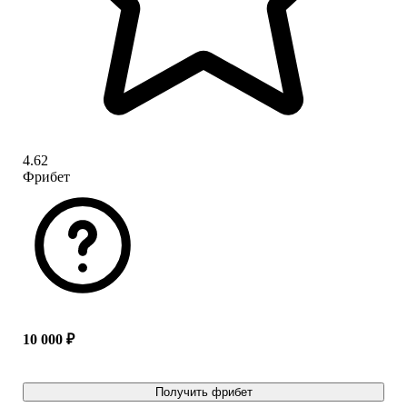
4.62
Фрибет
10 000 ₽
Получить фрибет