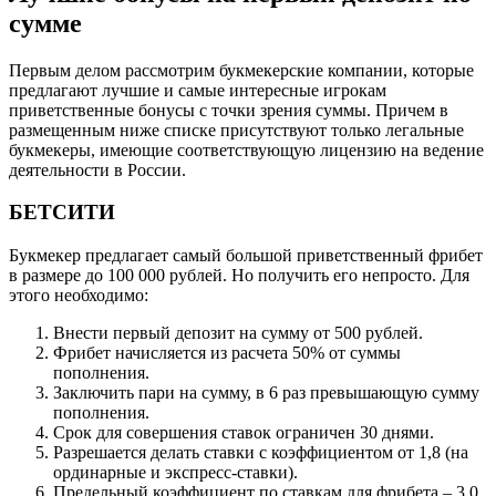
сумме
Первым делом рассмотрим букмекерские компании, которые
предлагают лучшие и самые интересные игрокам
приветственные бонусы с точки зрения суммы. Причем в
размещенным ниже списке присутствуют только легальные
букмекеры, имеющие соответствующую лицензию на ведение
деятельности в России.
БЕТСИТИ
Букмекер предлагает самый большой приветственный фрибет
в размере до 100 000 рублей. Но получить его непросто. Для
этого необходимо:
Внести первый депозит на сумму от 500 рублей.
Фрибет начисляется из расчета 50% от суммы
пополнения.
Заключить пари на сумму, в 6 раз превышающую сумму
пополнения.
Срок для совершения ставок ограничен 30 днями.
Разрешается делать ставки с коэффициентом от 1,8 (на
ординарные и экспресс-ставки).
Предельный коэффициент по ставкам для фрибета – 3,0.