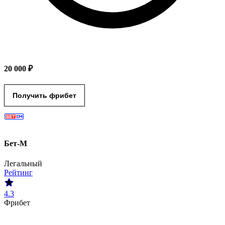
20 000 ₽
Получить фрибет
Бет-М
Легальный
Рейтинг
4.3
Фрибет