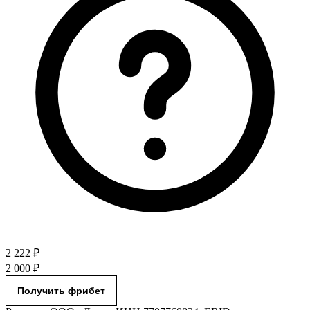
2 222 ₽
2 000
₽
Получить фрибет