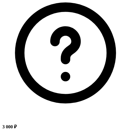
3 000 ₽