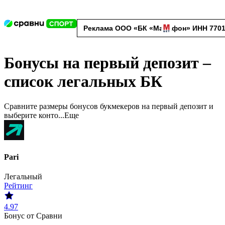
Реклама ООО «БК «Марафон» ИНН 7701
Бонусы на первый депозит –
список легальных БК
Сравните размеры бонусов букмекеров на первый депозит и
выберите конто
...
Еще
Pari
Легальный
Рейтинг
4.97
Бонус
от Сравни