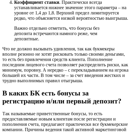
Коэффициент ставки
. Практически всегда
устанавливается нижнее значение этого параметра – на
уровне от 1,4 до 1,8. Верхний предел лимитируется
редко, что объясняется низкой вероятностью выигрыша.
Важно отдельно отметить, что бонусы без
депозита встречаются намного реже, чем
депозитные.
Что не должно вызывать удивления, так как букмекеры
вполне резонно не хотят рисковать только своими деньгами,
то есть без привлечения средств клиента. Пополнение
последним лицевого счета позволяет распределить риски, как
минимум, поровну. А нередко – с перекладыванием на игрока
большей их части. В том числе – за счет введения жестких и
трудно выполнимых правил отыгрыша.
В каких БК есть бонусы за
регистрацию и/или первый депозит?
Так называемые приветственные бонусы, то есть
предоставляемые новым клиентам после регистрации и
пополнения счета, предлагают практически все букмекерские
компании. Причины ведения такой активной маркетинговой