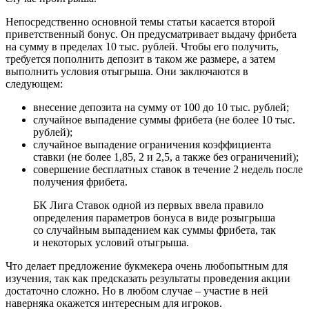
Непосредственно основной темы статьи касается второй
приветственный бонус. Он предусматривает выдачу фрибета
на сумму в пределах 10 тыс. рублей. Чтобы его получить,
требуется пополнить депозит в таком же размере, а затем
выполнить условия отыгрыша. Они заключаются в
следующем:
внесение депозита на сумму от 100 до 10 тыс. рублей;
случайное выпадение суммы фрибета (не более 10 тыс.
рублей);
случайное выпадение ограничения коэффициента
ставки (не более 1,85, 2 и 2,5, а также без ограничений);
совершение бесплатных ставок в течение 2 недель после
получения фрибета.
БК Лига Ставок одной из первых ввела правило
определения параметров бонуса в виде розыгрыша
со случайным выпадением как суммы фрибета, так
и некоторых условий отыгрыша.
Что делает предложение букмекера очень любопытным для
изучения, так как предсказать результаты проведения акции
достаточно сложно. Но в любом случае – участие в ней
наверняка окажется интересным для игроков.