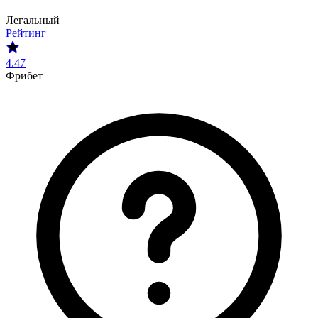
Легальный
Рейтинг
4.47
Фрибет