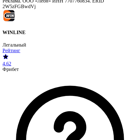
Реклама.
ООО «Леон»
ИНН
7707760834
. ERID
2W5zFGBwdVj
WINLINE
Легальный
Рейтинг
4.62
Фрибет