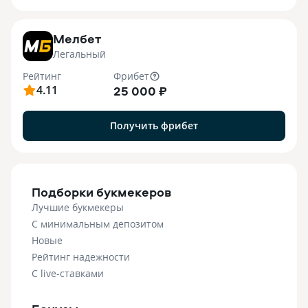
7
Мелбет
Легальный
Рейтинг
Фрибет
4.11
25 000 ₽
Получить фрибет
Подборки букмекеров
Лучшие букмекеры
С минимальным депозитом
Новые
Рейтинг надежности
С live-ставками