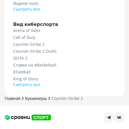
Водное поло
Смотреть все
Вид киберспорта
Arena of Valor
Call of Duty
Counter-Strike 2
Counter-Strike 2 Duels
DOTA 2
Ставки на eBasketball
EFootball
King of Glory
Смотреть все
Главная
Букмекеры
Counter-Strike 2