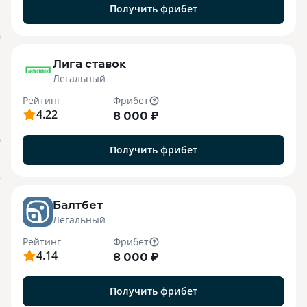
Получить фрибет
M
Лига ставок
Легальный
Рейтинг
Фрибет
4.22
8 000 ₽
О
Получить фрибет
o
Балтбет
Легальный
Рейтинг
Фрибет
4.14
8 000 ₽
Получить фрибет