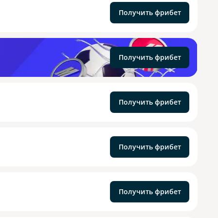
Получить фрибет
Получить фрибет
Получить фрибет
Получить фрибет
Получить фрибет