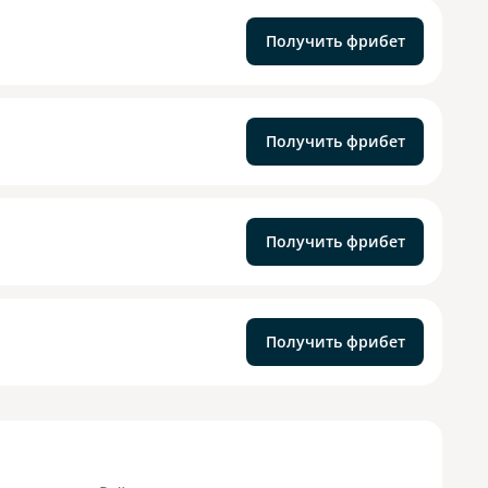
Получить фрибет
Получить фрибет
Получить фрибет
Получить фрибет