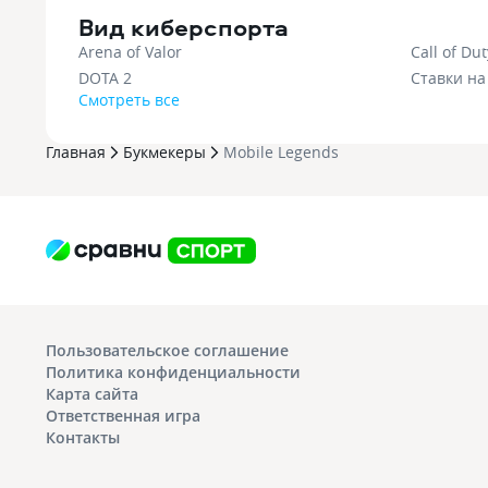
Вид киберспорта
Arena of Valor
Call of Dut
DOTA 2
Ставки на
Смотреть все
Главная
Букмекеры
Mobile Legends
Пользовательское соглашение
Политика конфиденциальности
Карта сайта
Ответственная игра
Контакты