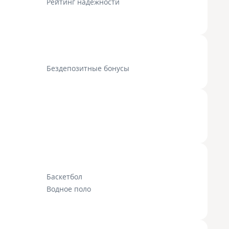
Рейтинг надежности
Бездепозитные бонусы
Баскетбол
Водное поло