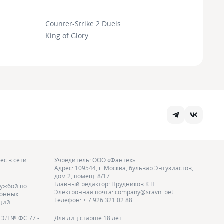
Counter-Strike 2 Duels
King of Glory
ес в сети
Учредитель: ООО «Фантех»
Адрес: 109544, г. Москва, бульвар Энтузиастов,
дом 2, помещ. 8/17
Главный редактор: Прудников К.П.
ужбой по
Электронная почта: company@sravni.bet
ионных
Телефон: + 7 926 321 02 88
аций
ЭЛ № ФС 77 -
Для лиц старше 18 лет