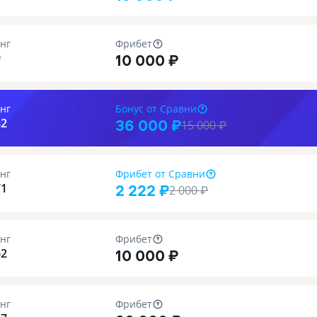
нг
Фрибет
10 000 ₽
9
нг
Бонус
от Сравни
36 000 ₽
82
15 000
₽
нг
Фрибет
от Сравни
2 222 ₽
71
2 000
₽
нг
Фрибет
10 000 ₽
62
нг
Фрибет