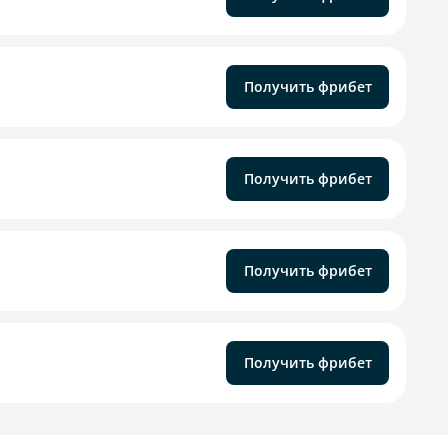
Получить фрибет
Получить фрибет
Получить фрибет
Получить фрибет