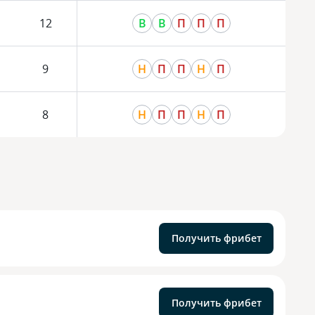
12
В
В
П
П
П
9
Н
П
П
Н
П
8
Н
П
П
Н
П
Получить фрибет
Получить фрибет