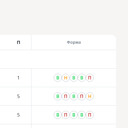
П
Форма
1
В
Н
В
В
П
5
В
П
В
П
Н
5
В
П
В
В
П