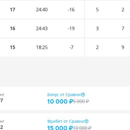
17
24
:
40
-16
5
2
16
24
:
43
-19
3
7
15
18
:
25
-7
2
9
нг
Бонус
от Сравни
10 000 ₽
97
5 000
₽
нг
Фрибет
от Сравни
15 000 ₽
92
10 000
₽