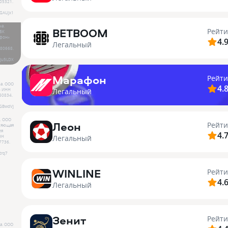
05321
.
GAUJx1
ма.
BETBOOM
Рейти
БК
фон»
4.
Легальный
80668
.
Ju5LDX
Марафон
Рейти
а.
ООО
4.
Легальный
»
ИНН
60834
.
GBwdVj
.
ООО
Леон
Рейти
ляющая
ия
4.
Легальный
НН
7736
.
trq7
WINLINE
Рейти
4.
Легальный
Зенит
Рейти
а.
ООО