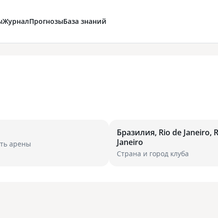
ы
Журнал
Прогнозы
База знаний
Бразилия, Rio de Janeiro, R
Janeiro
ть арены
Страна и город клуба