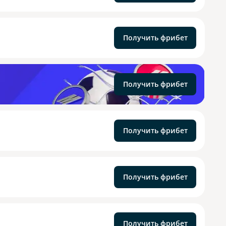
Получить фрибет
Получить фрибет
Получить фрибет
Получить фрибет
Получить фрибет