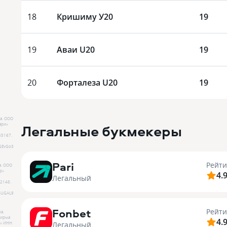
18
Кришиму У20
19
19
Аваи U20
19
20
Форталеза U20
19
а.
ООО
Легальные букмекеры
ари»
65167
.
GEvGo3
Pari
Рейти
а.
ООО
р»
4.
Легальный
2148
.
GUGAL9
Fonbet
Рейти
а.
ирма
4.
Легальный
»
ИНН