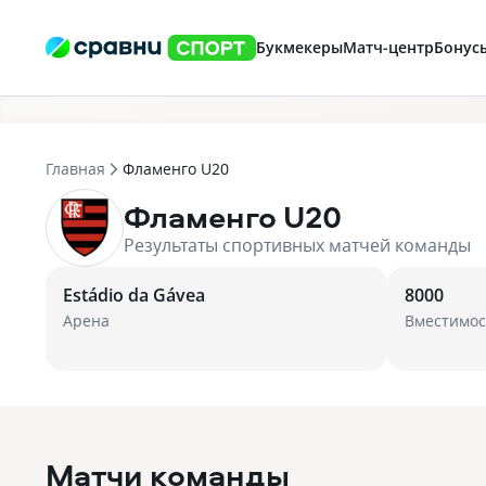
Букмекеры
Матч-центр
Бонус
Главная
Фламенго U20
Фламенго U20
Результаты спортивных матчей команды
Estádio da Gávea
8000
Арена
Вместимос
Матчи команды