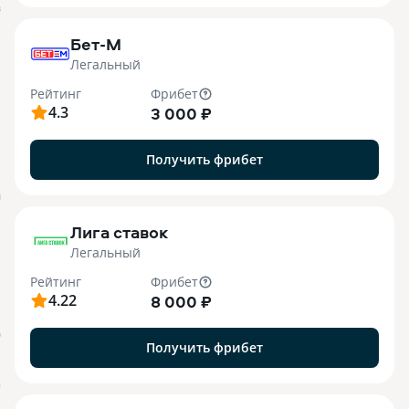
B
Бет-М
Легальный
Рейтинг
Фрибет
4.3
3 000 ₽
Получить фрибет
M
Лига ставок
Легальный
Рейтинг
Фрибет
4.22
8 000 ₽
О
Получить фрибет
o