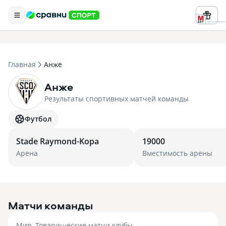
Реклама ООО «БК «Марафон» ИНН 
Главная
Анже
Анже
Результаты спортивных матчей команды
Футбол
Stade Raymond-Kopa
19000
Арена
Вместимость арены
Матчи команды
Мир, Товарищеские матчи клубы