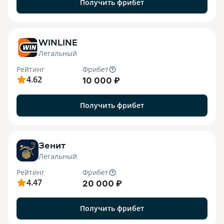
Получить фрибет
WINLINE
Легальный
Рейтинг
Фрибет
4.62
10 000 ₽
Получить фрибет
Зенит
Легальный
Рейтинг
Фрибет
4.47
20 000 ₽
Получить фрибет