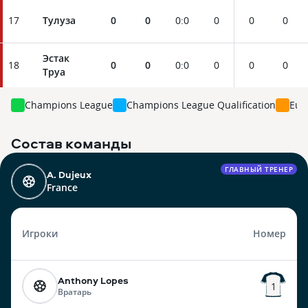
17
Тулуза
0
0
0
:
0
0
0
0
Эстак
18
0
0
0
:
0
0
0
0
Труа
Champions League
Champions League Qualification
Eur
Состав команды
ГЛАВНЫЙ ТРЕНЕР
A. Dujeux
France
Игроки
Номер
Anthony Lopes
1
Вратарь