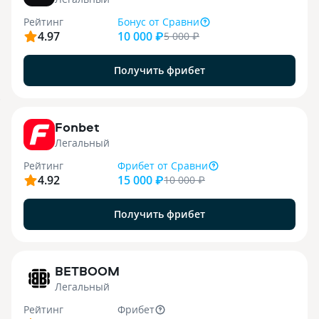
Рейтинг
Бонус
от Сравни
4.97
10 000 ₽
5 000
₽
Получить фрибет
9
Fonbet
Легальный
Рейтинг
Фрибет
от Сравни
4.92
15 000 ₽
10 000
₽
Получить фрибет
1
BETBOOM
Легальный
Рейтинг
Фрибет