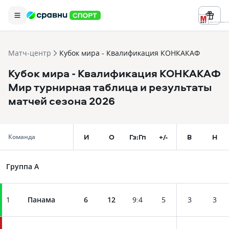
Реклама ООО «БК «Марафон» ИНН 
Матч-центр
Кубок мира - Квалификация КОНКАКАФ
Кубок мира - Квалификация КОНКАКАФ
Мир турнирная таблица и результаты
матчей сезона 2026
И
О
Гз:Гп
+/-
В
Н
Команда
Группа A
1
Панама
6
12
9
:
4
5
3
3