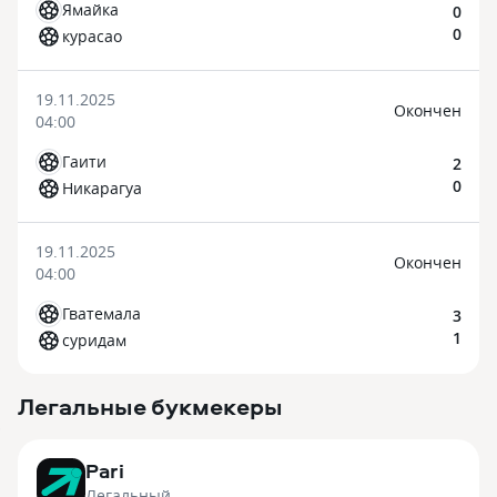
Ямайка
0
0
курасао
19.11.2025
Окончен
04:00
Гаити
2
0
Никарагуа
19.11.2025
Окончен
04:00
Гватемала
3
1
суридам
Легальные букмекеры
3
Pari
Легальный