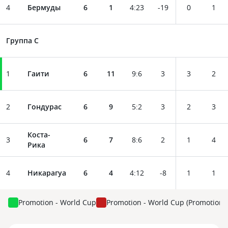
4
Бермуды
6
1
4
:
23
-19
0
1
Группа C
1
Гаити
6
11
9
:
6
3
3
2
2
Гондурас
6
9
5
:
2
3
2
3
Коста-
3
6
7
8
:
6
2
1
4
Рика
4
Никарагуа
6
4
4
:
12
-8
1
1
Promotion - World Cup
Promotion - World Cup (Promotion: 