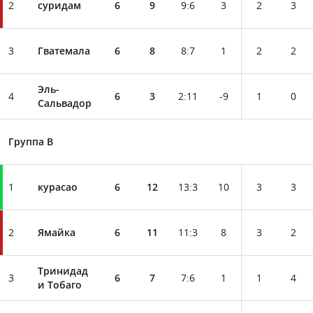
2
суридам
6
9
9
:
6
3
2
3
3
Гватемала
6
8
8
:
7
1
2
2
Эль-
4
6
3
2
:
11
-9
1
0
Сальвадор
Группа B
1
курасао
6
12
13
:
3
10
3
3
2
Ямайка
6
11
11
:
3
8
3
2
Тринидад
3
6
7
7
:
6
1
1
4
и Тобаго