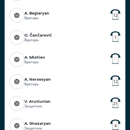
A. Beglaryan
12
Вратарь
O. Čančarević
1
Вратарь
A. Mishiev
Вратарь
A. Nersesyan
12
Вратарь
V. Arutiunian
21
Защитник
A. Ghazaryan
4
Защитник