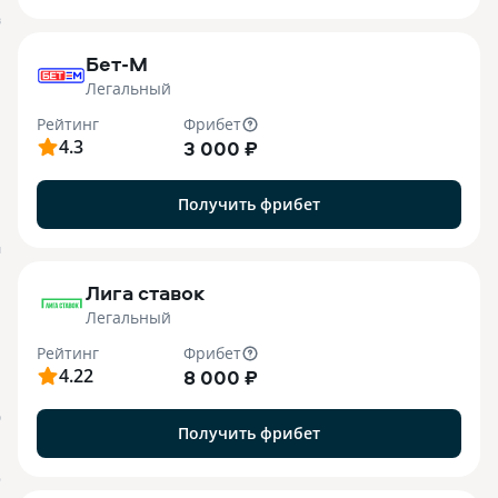
B
Бет-М
Легальный
Рейтинг
Фрибет
4.3
3 000 ₽
Получить фрибет
M
Лига ставок
Легальный
Рейтинг
Фрибет
4.22
8 000 ₽
О
Получить фрибет
o