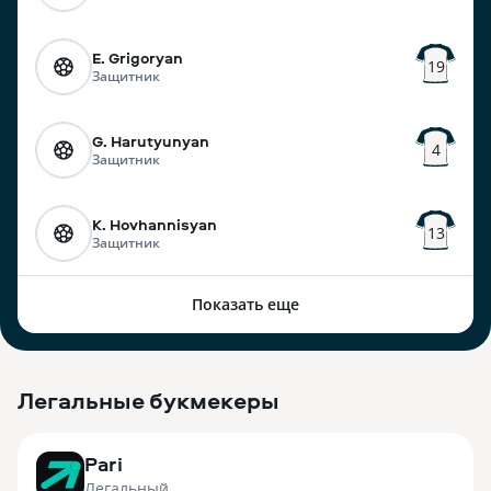
E. Grigoryan
19
Защитник
G. Harutyunyan
4
Защитник
K. Hovhannisyan
13
Защитник
Показать еще
Легальные букмекеры
3
Pari
Легальный