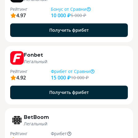
Рейтинг
Бонус
от Сравни
4.97
10 000 ₽
5 000
₽
Получить фрибет
9
Fonbet
Легальный
Рейтинг
Фрибет
от Сравни
4.92
15 000 ₽
10 000
₽
Получить фрибет
1
BetBoom
Легальный
Рейтинг
Фрибет