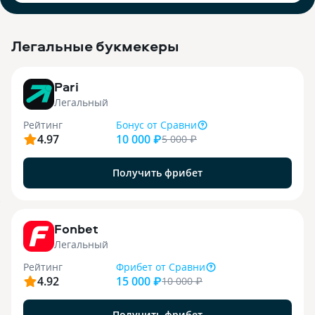
Легальные букмекеры
3
Pari
Легальный
Рейтинг
Бонус
от Сравни
4.97
10 000 ₽
5 000
₽
Получить фрибет
9
Fonbet
Легальный
Рейтинг
Фрибет
от Сравни
4.92
15 000 ₽
10 000
₽
Получить фрибет