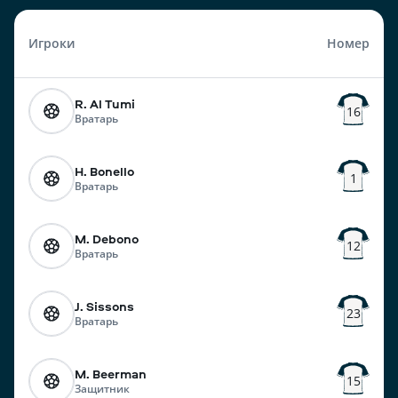
Игроки
Номер
R. Al Tumi
16
Вратарь
H. Bonello
1
Вратарь
M. Debono
12
Вратарь
J. Sissons
23
Вратарь
M. Beerman
15
Защитник