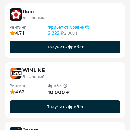
j
Леон
Легальный
Рейтинг
Фрибет
от Сравни
4.71
2 222 ₽
2 000
₽
я
Получить фрибет
WINLINE
Легальный
Рейтинг
Фрибет
4.62
10 000 ₽
Получить фрибет
Зенит