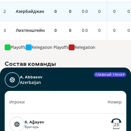
2
Азербайджан
0
0
0
:
0
0
0
0
3
Лихтенштейн
0
0
0
:
0
0
0
0
Playoffs
Relegation Playoffs
Relegation
Состав команды
ГЛАВНЫЙ ТРЕНЕР
A. Abbasov
Azerbaijan
Игроки
Номер
S. Ağayev
23
Вратарь