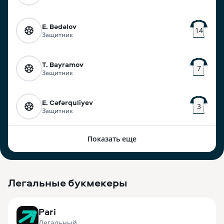
E. Bədəlov
14
Защитник
T. Bayramov
7
Защитник
E. Cəfərquliyev
3
Защитник
Показать еще
Легальные букмекеры
3
Pari
Легальный