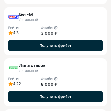
B
Бет-М
Легальный
Рейтинг
Фрибет
4.3
3 000 ₽
Получить фрибет
M
Лига ставок
Легальный
Рейтинг
Фрибет
4.22
8 000 ₽
О
Получить фрибет
o