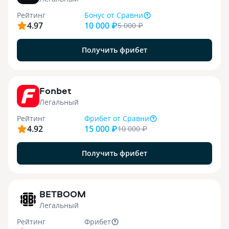
Рейтинг
Бонус
от Сравни
4.97
10 000 ₽
5 000
₽
Получить фрибет
9
Fonbet
Легальный
Рейтинг
Фрибет
от Сравни
4.92
15 000 ₽
10 000
₽
Получить фрибет
1
BETBOOM
Легальный
Рейтинг
Фрибет