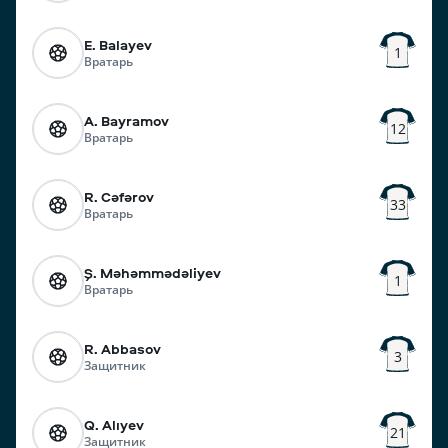
E. Balayev
1
Вратарь
A. Bayramov
12
Вратарь
R. Cəfərov
33
Вратарь
Ş. Məhəmmədəliyev
1
Вратарь
R. Abbasov
3
Защитник
Q. Alıyev
21
Защитник