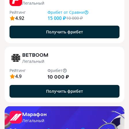
Легальный
Рейтинг
Фрибет
от Сравни
4.92
15 000 ₽
10 000
₽
Получить фрибет
1
BETBOOM
Легальный
Рейтинг
Фрибет
4.9
10 000 ₽
Получить фрибет
.
X
Марафон
Легальный