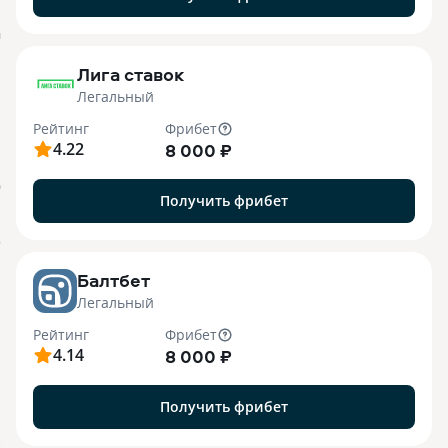
M
Лига ставок
Легальный
Рейтинг
Фрибет
4.22
8 000 ₽
О
Получить фрибет
o
Балтбет
Легальный
Рейтинг
Фрибет
4.14
8 000 ₽
Получить фрибет