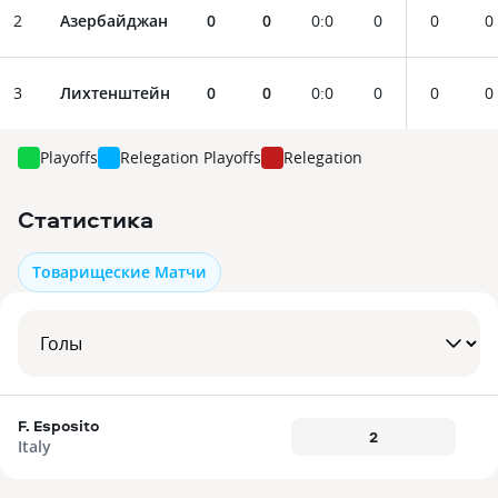
2
Азербайджан
0
0
0
:
0
0
0
0
3
Лихтенштейн
0
0
0
:
0
0
0
0
Playoffs
Relegation Playoffs
Relegation
Статистика
Товарищеские Матчи
F. Esposito
2
Italy