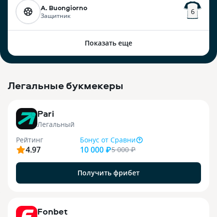
A. Buongiorno
6
Защитник
Показать еще
Легальные букмекеры
3
Pari
Легальный
Рейтинг
Бонус
от Сравни
4.97
10 000 ₽
5 000
₽
Получить фрибет
9
Fonbet