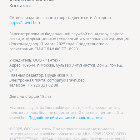
Контакты
Сетевое издание сравни спорт (адрес в сети Интернет -
https://sravni.bet
)
Зарегистрировано Федеральной службой по надзору в сфере
связи, информационных технологий и массовых коммуникаций
(Роскомнадзор) 17 марта 2025 года. Свидетельство о
регистрации СМИ ЭЛ № ФС 77 - 89201
Учредитель: ООО «Фантех»
Адрес: 109544, г. Москва, бульвар Энтузиастов, дом 2, помещ.
8/17
Главный редактор: Прудников К.П.
Электронная почта: company@sravni.bet
Телефон: + 7 926 321 02 88
Для лиц старше 18 лет
Мы используем файлы cookie для того, чтобы предоставить
пользователям больше возможностей при посещении сайта
sravni.bet.
Подробнее об условиях использования.
© 2025, ООО «Фантех». При использовании материалов
гиперссылка на sravni.bet обязательна. ИНН 9705235230, ОГРН
1247700777246. 109544, г. Москва, бульвар Энтузиастов, дом 2,