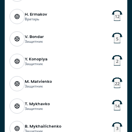
H. Ermakov
12
Вратарь
V. Bondar
5
Защитник
Y. Konoplya
2
Защитник
M. Matvienko
22
Защитник
T. Mykhavko
14
Защитник
B. Mykhailichenko
3
Защитник