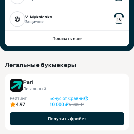
V. Mykolenko
16
Защитник
Показать еще
Легальные букмекеры
3
Pari
Легальный
Рейтинг
Бонус
от Сравни
4.97
10 000 ₽
5 000
₽
Получить фрибет
9