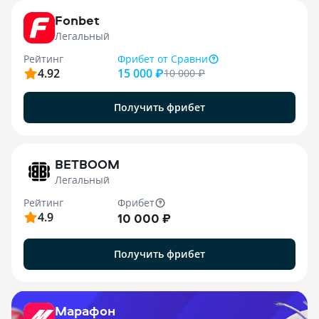
Fonbet
Легальный
Рейтинг
Фрибет
от Сравни
4.92
15 000 ₽
10 000
₽
Получить фрибет
1
BETBOOM
Легальный
Рейтинг
Фрибет
4.9
10 000 ₽
Получить фрибет
.
X
Марафон