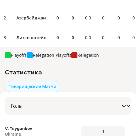
2
Азербайджан
0
0
0
:
0
0
0
0
3
Лихтенштейн
0
0
0
:
0
0
0
0
Playoffs
Relegation Playoffs
Relegation
Статистика
Товарищеские Матчи
V. Tsygankov
1
Ukraine