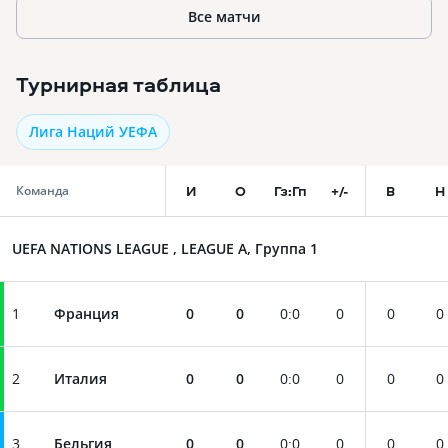
Все матчи
Турнирная таблица
Лига Наций УЕФА
И
О
Гз:Гп
+/-
В
Н
Команда
UEFA NATIONS LEAGUE , LEAGUE A, Группа 1
1
Франция
0
0
0
:
0
0
0
0
2
Италия
0
0
0
:
0
0
0
0
3
Бельгия
0
0
0
:
0
0
0
0