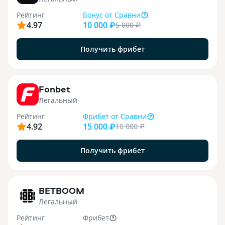
Рейтинг
Бонус
от Сравни
4.97
10 000 ₽
5 000
₽
Получить фрибет
9
Fonbet
Легальный
Рейтинг
Фрибет
от Сравни
4.92
15 000 ₽
10 000
₽
Получить фрибет
1
BETBOOM
Легальный
Рейтинг
Фрибет