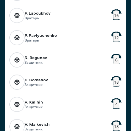
F. Lapoukhov
16
Вратарь
P. Pavlyuchenko
12
Вратарь
R. Begunov
6
Защитник
K. Gomanov
18
Защитник
V. Kalinin
4
Защитник
V. Malkevich
18
Защитник