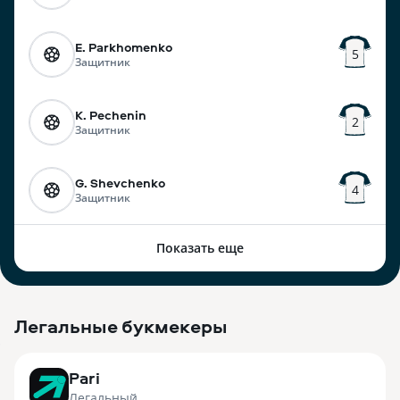
E. Parkhomenko
5
Защитник
K. Pechenin
2
Защитник
G. Shevchenko
4
Защитник
Показать еще
Легальные букмекеры
3
Pari
Легальный