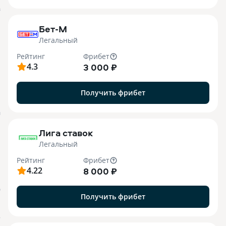
B
Бет-М
Легальный
Рейтинг
Фрибет
4.3
3 000 ₽
Получить фрибет
M
Лига ставок
Легальный
Рейтинг
Фрибет
4.22
8 000 ₽
О
Получить фрибет
o