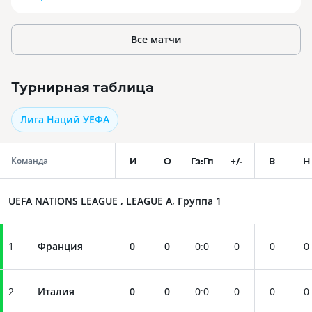
Все матчи
Турнирная таблица
Лига Наций УЕФА
И
О
Гз:Гп
+/-
В
Н
Команда
UEFA NATIONS LEAGUE , LEAGUE A, Группа 1
1
Франция
0
0
0
:
0
0
0
0
2
Италия
0
0
0
:
0
0
0
0