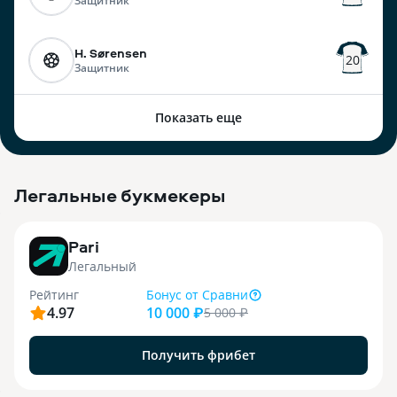
Защитник
H. Sørensen
20
Защитник
Показать еще
Легальные букмекеры
3
Pari
Легальный
Рейтинг
Бонус
от Сравни
4.97
10 000 ₽
5 000
₽
Получить фрибет
9