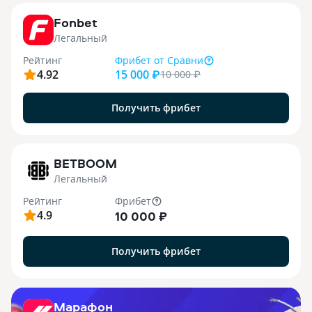
Fonbet
Легальный
Рейтинг
Фрибет
от Сравни
4.92
15 000 ₽
10 000
₽
Получить фрибет
1
BETBOOM
Легальный
Рейтинг
Фрибет
4.9
10 000 ₽
Получить фрибет
.
X
Марафон