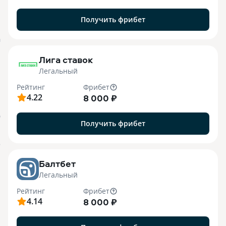
Получить фрибет
M
Лига ставок
Легальный
Рейтинг
Фрибет
4.22
8 000 ₽
О
Получить фрибет
o
Балтбет
Легальный
Рейтинг
Фрибет
4.14
8 000 ₽