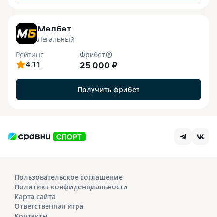
7
Мелбет
Легальный
Рейтинг
Фрибет
4.11
25 000 ₽
Получить фрибет
Пользовательское соглашение
Политика конфиденциальности
Карта сайта
Ответственная игра
Контакты