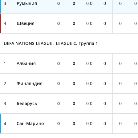
3
Румыния
0
0
0
:
0
0
0
0
4
Швеция
0
0
0
:
0
0
0
0
UEFA NATIONS LEAGUE , LEAGUE C, Группа 1
1
Албания
0
0
0
:
0
0
0
0
2
Финляндия
0
0
0
:
0
0
0
0
3
Беларусь
0
0
0
:
0
0
0
0
4
Сан-Марино
0
0
0
:
0
0
0
0