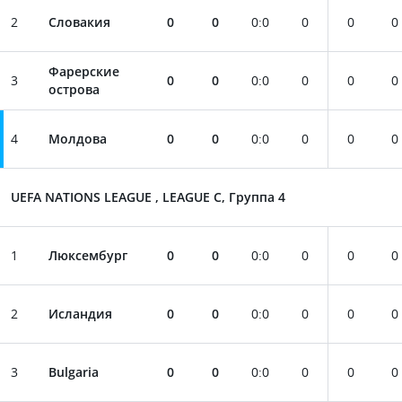
2
Словакия
0
0
0
:
0
0
0
0
Фарерские
3
0
0
0
:
0
0
0
0
острова
4
Молдова
0
0
0
:
0
0
0
0
UEFA NATIONS LEAGUE , LEAGUE C, Группа 4
1
Люксембург
0
0
0
:
0
0
0
0
2
Исландия
0
0
0
:
0
0
0
0
3
Bulgaria
0
0
0
:
0
0
0
0