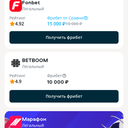
Fonbet
Легальный
Рейтинг
Фрибет
от Сравни
4.92
15 000 ₽
10 000
₽
Получить фрибет
1
BETBOOM
Легальный
Рейтинг
Фрибет
4.9
10 000 ₽
Получить фрибет
.
X
Марафон
Легальный