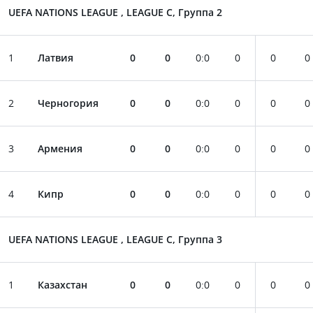
UEFA NATIONS LEAGUE , LEAGUE C, Группа 2
1
Латвия
0
0
0
:
0
0
0
0
2
Черногория
0
0
0
:
0
0
0
0
3
Армения
0
0
0
:
0
0
0
0
4
Кипр
0
0
0
:
0
0
0
0
UEFA NATIONS LEAGUE , LEAGUE C, Группа 3
1
Казахстан
0
0
0
:
0
0
0
0