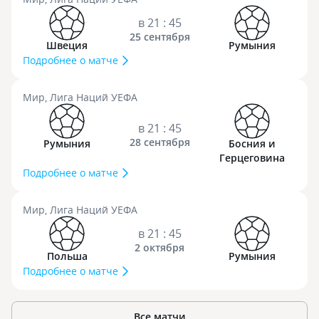
в 21 : 45
25 сентября
Швеция
Румыния
Подробнее о матче
Мир, Лига Наций УЕФА
в 21 : 45
28 сентября
Румыния
Босния и
Герцеговина
Подробнее о матче
Мир, Лига Наций УЕФА
в 21 : 45
2 октября
Польша
Румыния
Подробнее о матче
Все матчи